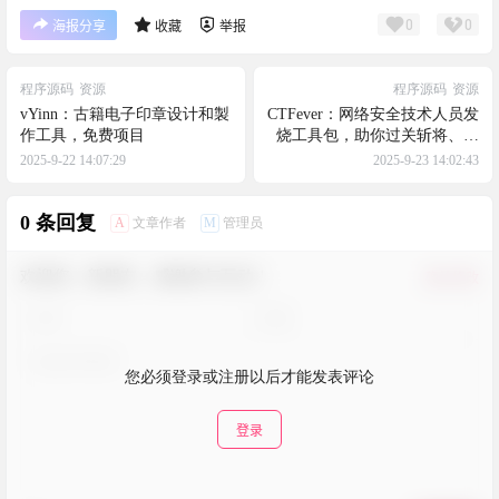
0
0
海报分享
收藏
举报
程序源码
资源
程序源码
资源
vYinn：古籍电子印章设计和製
CTFever：网络安全技术人员发
作工具，免费项目
烧工具包，助你过关斩将、攻
克难关
2025-9-22 14:07:29
2025-9-23 14:02:43
0 条回复
A
M
文章作者
管理员
欢迎您，新朋友，感谢参与互动！
确认修改
您必须登录或注册以后才能发表评论
登录