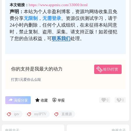
本文链接：
https://www.appmiu.com/33000.html
声明：
本站为个人非盈利博客，资源均网络收集且免
费分享
无限制
，
无需登录
。资源仅供测试学习，请于
24小时内删除，任何个人或组织，在未征得本站同意
时，禁止复制、盗用、采集。请支持正版！如若侵犯
了您的合法权益，可
联系我们
处理。
你的支持是我最大的动力
给TA打赏
打赏1元爱你么么哒
0
0
海报分享
收藏
举报
iptv
myIPTV
直播源
电视盒子
电视盒子