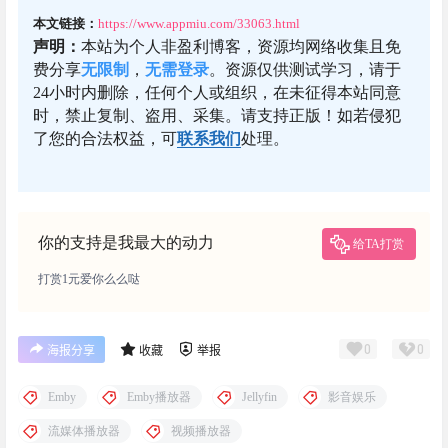
本文链接：
https://www.appmiu.com/33063.html
声明：
本站为个人非盈利博客，资源均网络收集且免
费分享
无限制
，
无需登录
。资源仅供测试学习，请于
24小时内删除，任何个人或组织，在未征得本站同意
时，禁止复制、盗用、采集。请支持正版！如若侵犯
了您的合法权益，可
联系我们
处理。
你的支持是我最大的动力
给TA打赏
打赏1元爱你么么哒
0
0
海报分享
收藏
举报
Emby
Emby播放器
Jellyfin
影音娱乐
流媒体播放器
视频播放器