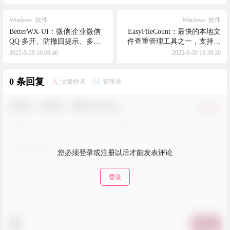
Windows
软件
Windows
软件
BetterWX-UI：微信|企业微信
EasyFileCount：最快的本地文
QQ 多开、防撤回提示、多账
件查重管理工具之一，支持查
号免扫码登录的终极解决方案
找大/重复文件+自动分类
2025-9-29 10:08:40
2025-9-30 16:39:30
0 条回复
A
M
文章作者
管理员
欢迎您，新朋友，感谢参与互动！
确认修改
您必须登录或注册以后才能发表评论
登录
提交