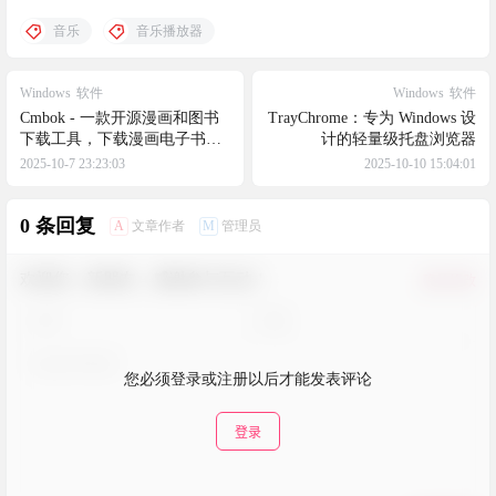
音乐
音乐播放器
Windows
软件
Windows
软件
Cmbok - 一款开源漫画和图书
TrayChrome：专为 Windows 设
下载工具，下载漫画电子书可
计的轻量级托盘浏览器
自动转换为 EPUB
2025-10-7 23:23:03
2025-10-10 15:04:01
0 条回复
A
M
文章作者
管理员
欢迎您，新朋友，感谢参与互动！
确认修改
您必须登录或注册以后才能发表评论
登录