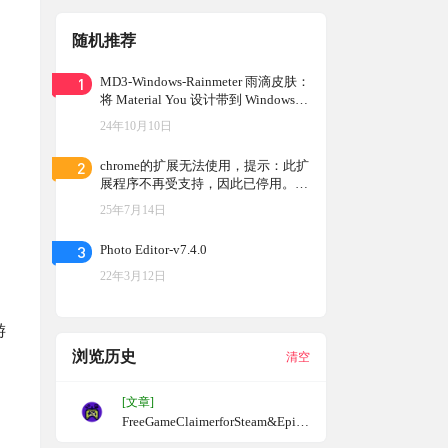
随机推荐
1
MD3-Windows-Rainmeter 雨滴皮肤：
将 Material You 设计带到 Windows
桌面，根据壁纸自动选择颜色，让你
24年10月10日
的桌面焕然一新
2
chrome的扩展无法使用，提示：此扩
展程序不再受支持，因此已停用。如
何继续启用”旧版”扩展
25年7月14日
3
Photo Editor-v7.4.0
22年3月12日
游
浏览历史
清空
[文章]
FreeGameClaimerforSteam&Epic
：Steam和Epic的免费游戏自动领