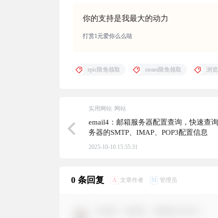
你的支持是我最大的动力
打赏1元爱你么么哒
epic限免领取
steam限免领取
浏览
实用网站
网站
email4：邮箱服务器配置查询，快速查
务器的SMTP、IMAP、POP3配置信息
2025-10-10 15:35:31
0 条回复
A
M
文章作者
管理员
欢迎您，新朋友，感谢参与互动！