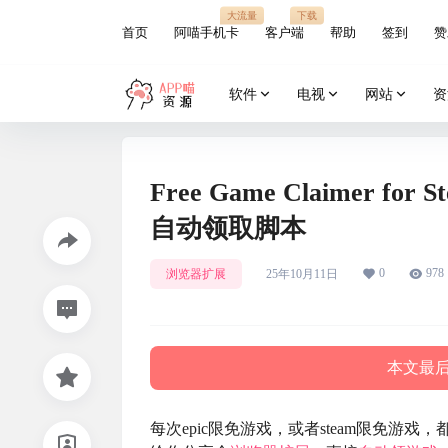
大流量
下载
首页
阿喵手机卡
客户端
帮助
签到
赞
软件
电视
网站
资
Free Game Claimer for
自动领取脚本
0
978
浏览器扩展
25年10月11日
本文最后更
每次epic限免游戏，或者steam限免