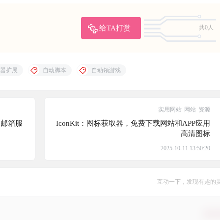
给TA打赏
共0人
器扩展
自动脚本
自动领游戏
实用网站
网站
资源
询邮箱服
IconKit：图标获取器，免费下载网站和APP应用
高清图标
2025-10-11 13:50:20
互动一下，发现有趣的
确认