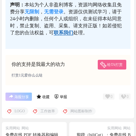
声明：
本站为个人非盈利博客，资源均网络收集且免
费分享
无限制
，
无需登录
。资源仅供测试学习，请于
24小时内删除，任何个人或组织，在未征得本站同意
时，禁止复制、盗用、采集。请支持正版！如若侵犯
了您的合法权益，可
联系我们
处理。
你的支持是我最大的动力
给TA打赏
打赏1元爱你么么哒
0
0
海报分享
收藏
举报
LOGO
工作效率
网站图标制作
实用网站
网站
实用网站
网站
免费在线 PDF 转换器和编辑
剪哔（biliCut）：免费在线 B