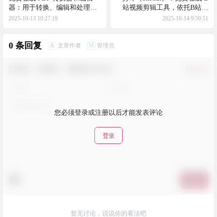
器：用于转换、编辑和处理
站视频剪辑工具，依托B站开
PDF 文件，word、Excel转PDF
放的API接口可应用于bilibili片
2025-10-13 10:27:19
2025-10-14 9:59:51
等
段截取、音频提取、剪辑预览
和内容二次加工等
0 条回复
A
M
文章作者
管理员
欢迎您，新朋友，感谢参与互动！
确认修改
您必须登录或注册以后才能发表评论
登录
提交
暂无讨论，说说你的看法吧