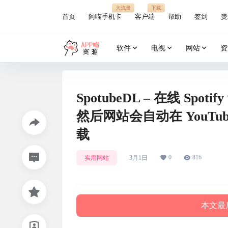
大流量
下载
首页
阿喵手机卡
客户端
帮助
签到
赞
软件
电视
网站
资
SpotubeDL – 在线 Spo
然后网站会自动在 YouTu
载
0
816
实用网站
3月1日
本文最后