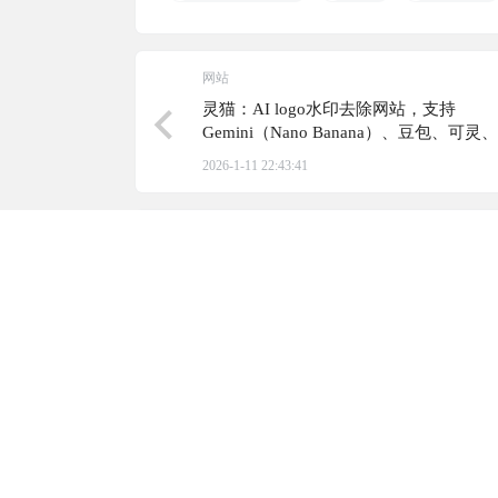
网站
灵猫：AI logo水印去除网站，支持
Gemini（Nano Banana）、豆包、可
平台
2026-1-11 22:43:41
0 条回复
A
M
文章作者
管理员
欢迎您，新朋友，感谢参与互动！
您必