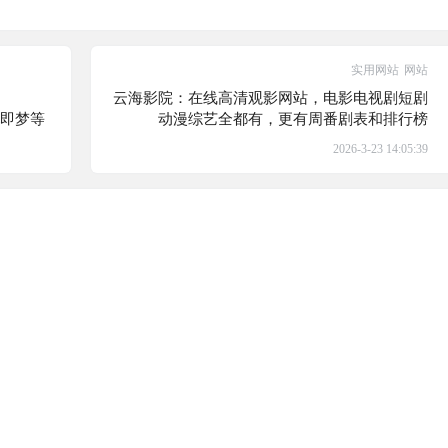
实用网站
网站
云海影院：在线高清观影网站，电影电视剧短剧
灵、即梦等
动漫综艺全都有，更有周番剧表和排行榜
2026-3-23 14:05:39
互动一下，发现有趣的
确认
须登录或注册以后才能发表评论
登录