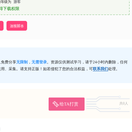
的等级为
游客
得下载权限
址
油猴脚本
且免费分享
无限制
，
无需登录
。资源仅供测试学习，请于24小时内删除，任何
盗用、采集。请支持正版！如若侵犯了您的合法权益，可
联系我们
处理。
给TA打赏
共0人