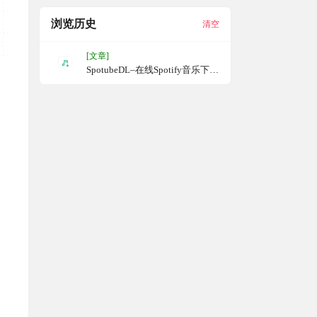
浏览历史
清空
[文章]
SpotubeDL–在线Spotify音乐下载
工具，粘贴Spotify歌曲链接，然
后网站会自动在YouTubeMusic上
找到最匹配的版本并提供下载