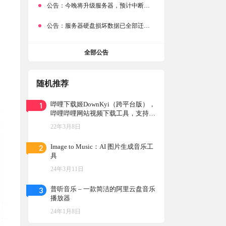
公告：
今晚将升级服务器，预计中断时常为1分钟
公告：
服务器硬盘损坏数据已全部迁移备份，网站恢复完成！
全部公告
随机推荐
1
哔哩下载姬DownKyi（跨平台版），
哔哩哔哩网站视频下载工具，支持批
量下载，支持8K、HDR、杜比视
22年3月8日
界，提供工具箱（音视频提取、去水
印等）。
2
Image to Music：AI 图片生成音乐工
具
24年3月11日
3
普听音乐 – 一款简洁的阿里云盘音乐
播放器
24年1月8日