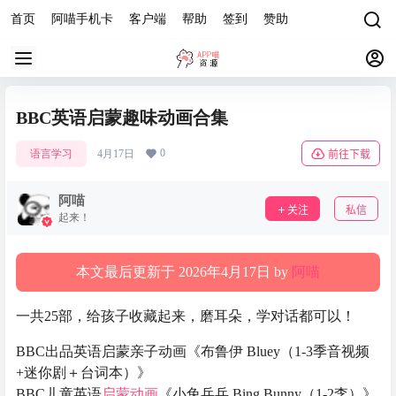
首页
阿喵手机卡
客户端
帮助
签到
赞助
BBC英语启蒙趣味动画合集
0
语言学习
4月17日
前往下载
阿喵
关注
私信
起来！
本文最后更新于 2026年4月17日 by
阿喵
一共25部，给孩子收藏起来，磨耳朵，学对话都可以！
BBC出品英语启蒙亲子动画《布鲁伊 Bluey（1-3季音视频
+迷你剧＋台词本）》
BBC儿童英语
启蒙动画
《小兔兵兵 Bing Bunny（1-2李）》