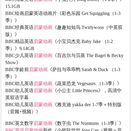
15.1GB
BBC绘画启蒙英语动画片《彩色乐园 Get Squiggling（1-3
季）》
BBC经典英语
启蒙动画
《趣趣知知鸟 Twirlywoos（中英双
版）》
BBC精品英语
启蒙动画
《小宝贝杰克 Baby Jake （1-2
季）》9.14GB
BBC少儿英语
启蒙动画
《百吉尔与贝基 The Bagel & Becky
Show》
BBC学龄前
启蒙动画
《萨拉与乖乖鸭 Sarah & Duck （1-3
季）》
BBC幼儿英语
启蒙动画
《蔬菜恐龙 Vegesaurs （1-3季）》
BBC幼儿英语
启蒙动画
《小公主 Little Princess》，高清中
英双语字幕
BBC幼儿英语
启蒙动画
《雅克迪 yakka dee 1-7季＋特别版
（音频+视频）》
BBC英文数字
启蒙动画
《数字虫 The Numtums（1-3季）》
BBC英语
启蒙动画
新作《小能鼠坦坦 Stan Can（视频＋音