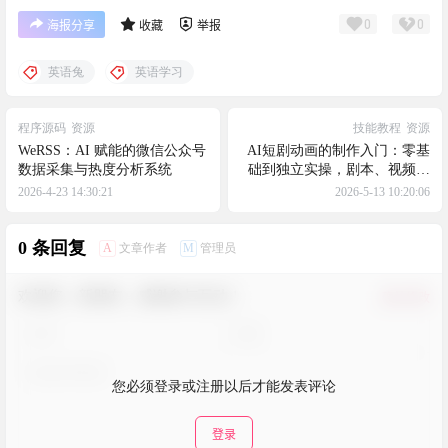
0
0
海报分享
收藏
举报
英语兔
英语学习
程序源码
资源
技能教程
资源
WeRSS：AI 赋能的微信公众号
AI短剧动画的制作入门：零基
数据采集与热度分析系统
础到独立实操，剧本、视频、
配音音效全流程实战
2026-4-23 14:30:21
2026-5-13 10:20:06
0 条回复
A
M
文章作者
管理员
欢迎您，新朋友，感谢参与互动！
确认修改
您必须登录或注册以后才能发表评论
登录