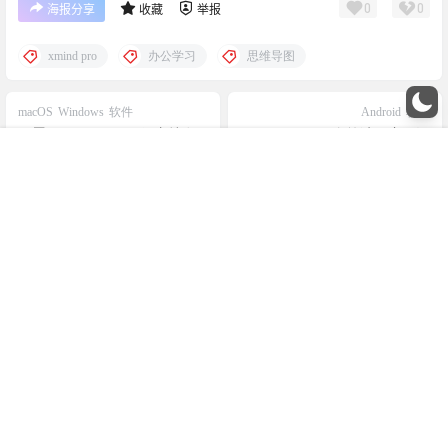
0
0
海报分享
收藏
举报
xmind pro
办公学习
思维导图
macOS
Windows
软件
Android
软件
下蛋 / XiaDown：一款支持在
DouyinDL：一个简洁无广开源
线音乐的视频下载工具
的抖音无水印视频下载工具
菜单
搜索
我的
顶部
(Android)
2026-5-4 11:51:11
2026-5-13 13:42:34
0 条回复
A
M
文章作者
管理员
欢迎您，新朋友，感谢参与互动！
确认修改
您必须登录或注册以后才能发表评论
登录