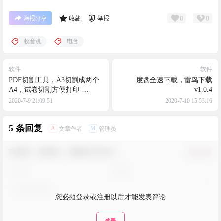
0
0
海报分享
收藏
举报
收音机
电台
软件
软件
PDF切割工具，A3切割成两个
度盘全速下载，雷鸟下载
A4，试卷切割方便打印-
v1.0.4
APDFPageCut
2020-7-9 21:09:51
2020-7-10 15:53:16
5 条回复
A
M
文章作者
管理员
欢迎您，新朋友，感谢参与互动！
确认修改
您必须登录或注册以后才能发表评论
登录