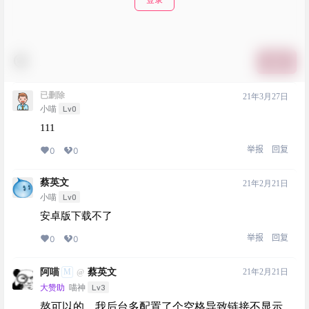
提交
已删除
21年3月27日
Lv0
小喵
111
举报
回复
0
0
蔡英文
21年2月21日
Lv0
小喵
安卓版下载不了
举报
回复
0
0
阿喵
蔡英文
M
21年2月21日
@
Lv3
大赞助
喵神
熬可以的，我后台多配置了个空格导致链接不显示