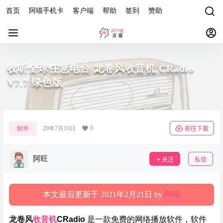
首页
阿喵手机卡
客户端
帮助
签到
赞助
收听全球任意电台 龙卷风收音机 CRadio
V7.7 绿色版
0
软件
20年7月10日
前往下载
阿旺
关注
私信
本文最后更新于 2021年2月21日 by
阿喵
龙卷风
收音机
CRadio
是一款免费的网络播放软件，软件