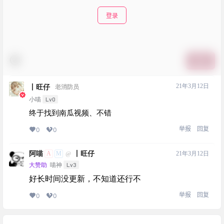
登录
提交
21年3月12日
丨旺仔
老消防员
Lv0
小喵
终于找到南瓜视频、不错
举报
回复
0
0
阿喵
丨旺仔
A
M
21年3月12日
@
Lv3
大赞助
喵神
好长时间没更新，不知道还行不
举报
回复
0
0