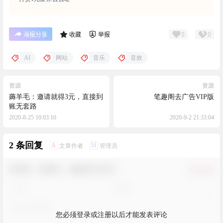
0
0
海报分享
收藏
举报
AI
网站
音乐
音效
资源
资源
薅羊毛：邀请就得3元，直接到
笔趣阁去广告VIP版
账无套路
2020-8-25 10:03:10
2020-9-2 21:33:04
2 条回复
A
M
文章作者
管理员
欢迎您，新朋友，感谢参与互动！
确认修改
您必须登录或注册以后才能发表评论