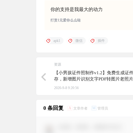
你的支持是我最大的动力
打赏1元爱你么么哒
apk1
微信
插件
资源
【小男孩证件照制作v1.2】免费生成证
存，新增图片识别文字PDF转图片老照
2020-9-8 9:20:56
0 条回复
A
M
文章作者
管理员
欢迎您，新朋友，感谢参与互动！