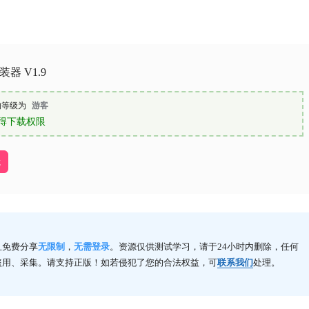
装器 V1.9
的等级为
游客
得下载权限
载
且免费分享
无限制
，
无需登录
。资源仅供测试学习，请于24小时内删除，任何
盗用、采集。请支持正版！如若侵犯了您的合法权益，可
联系我们
处理。