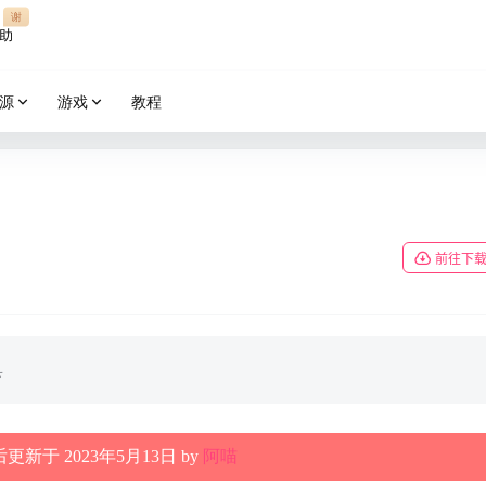
谢
助
源
游戏
教程
前往下
具
更新于 2023年5月13日 by
阿喵