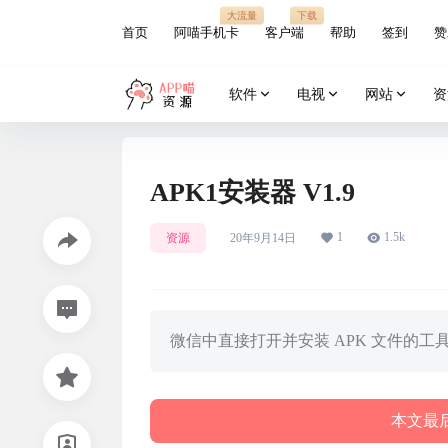
大流量
下载
首页
阿喵手机卡
客户端
帮助
签到
赞
软件
电视
网站
资
APK1安装器 V1.9
1
1.5k
资源
20年9月14日
微信中直接打开并安装 APK 文件的工
本文最后