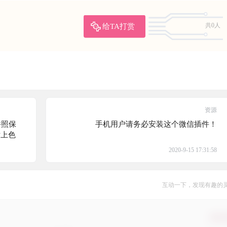
给TA打赏
共0人
资源
件照保
手机用户请务必安装这个微信插件！
片上色
2020-9-15 17:31:58
互动一下，发现有趣的
确认