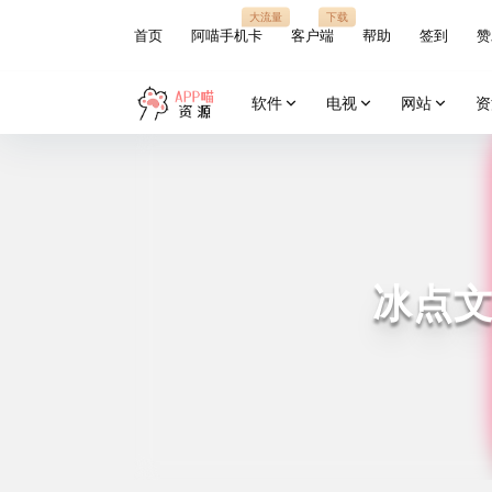
大流量
下载
首页
阿喵手机卡
客户端
帮助
签到
赞
软件
电视
网站
资
冰点