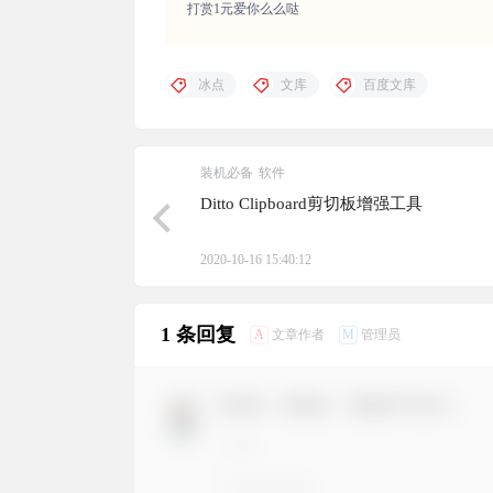
打赏1元爱你么么哒
冰点
文库
百度文库
装机必备
软件
Ditto Clipboard剪切板增强工具
2020-10-16 15:40:12
1 条回复
A
M
文章作者
管理员
欢迎您，新朋友，感谢参与互动！