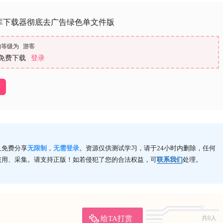
库下载器彻底去广告绿色单文件版
的等级为
游客
免费下载
登录
接
且免费分享
无限制
，
无需登录
。资源仅供测试学习，请于24小时内删除，任何
盗用、采集。请支持正版！如若侵犯了您的合法权益，可
联系我们
处理。
给TA打赏
共0人