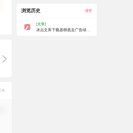
浏览历史
清空
[文章]
冰点文库下载器彻底去广告绿色
单文件版
灵魂
修改