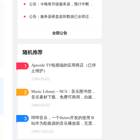
公告：
今晚将升级服务器，预计中断时常为1分钟
公告：
服务器硬盘损坏数据已全部迁移备份，网站恢复完成！
全部公告
随机推荐
1
Aptoide TV电视端的应用商店（已停
止维护）
23年4月4日
2
Music Library – NCS：音乐图书馆，
音乐素材下载，免费可商用，自媒体
必备NCS
24年6月6日
3
哔哔音乐，一个flutter开发的使用 B
站作为歌曲源的音乐播放器，无需登
录，听歌自由
24年11月22日