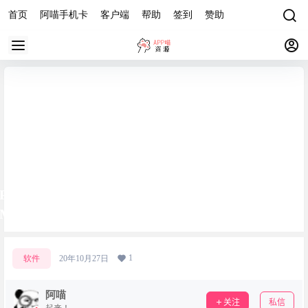
首页
阿喵手机卡
客户端
帮助
签到
赞助
PC端最新塞尔达荒野之息模拟器+全DLC+最新
MOD
1
软件
20年10月27日
阿喵
关注
私信