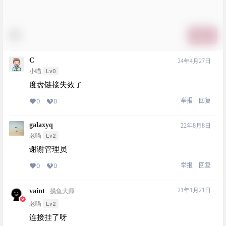
提交
C
24年4月27日
Lv0
小喵
度盘链接失效了
举报
回复
0
0
galaxyq
22年8月8日
Lv2
老喵
谢谢管理员
举报
回复
0
0
21年1月21日
vaint
摸鱼大师
Lv2
老喵
连接挂了呀