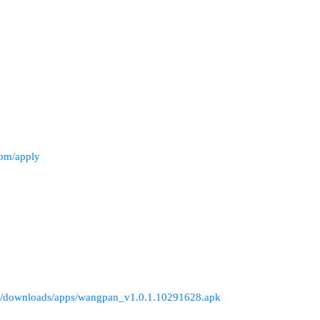
com/apply
om/downloads/apps/wangpan_v1.0.1.10291628.apk