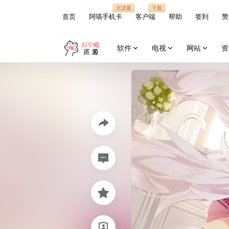
大流量
下载
首页
阿喵手机卡
客户端
帮助
签到
赞
软件
电视
网站
资