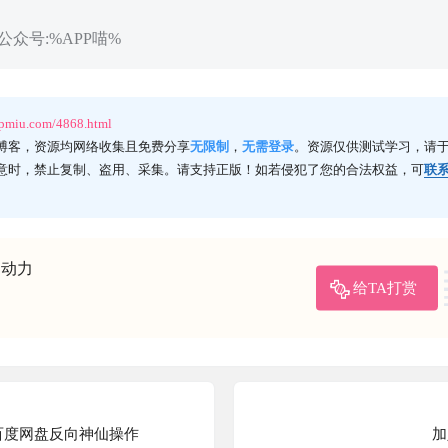
众号:%APP喵%
ppmiu.com/4868.html
博客，资源均网络收集且免费分享
无限制
，
无需登录
。资源仅供测试学习，请于
意时，禁止复制、盗用、采集。请支持正版！如若侵犯了您的合法权益，可
联
的动力
给TA打赏
百度网盘反向神仙操作
加