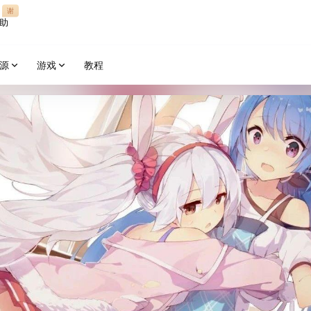
谢
助
源
游戏
教程