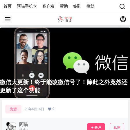
首页
阿喵手机卡
客户端
帮助
签到
赞助
微信大更新！终于能改微信号了！除此之外竟然还
更新了这个功能
0
资源
20年6月16日
阿喵
关注
私信