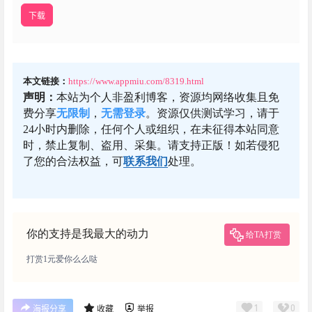
下载
本文链接：
https://www.appmiu.com/8319.html
声明：
本站为个人非盈利博客，资源均网络收集且免
费分享
无限制
，
无需登录
。资源仅供测试学习，请于
24小时内删除，任何个人或组织，在未征得本站同意
时，禁止复制、盗用、采集。请支持正版！如若侵犯
了您的合法权益，可
联系我们
处理。
你的支持是我最大的动力
给TA打赏
打赏1元爱你么么哒
1
0
海报分享
收藏
举报