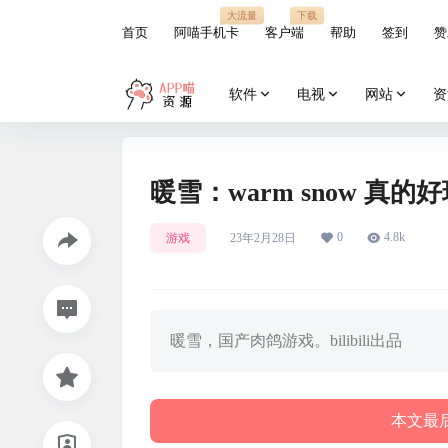
大流量
下载
首页
阿喵手机卡
客户端
帮助
签到
赞
软件
电视
网站
资
暖雪：warm snow 真的
0
4.8k
游戏
23年2月28日
暖雪，国产肉鸽游戏。bilibili出品
本文最后