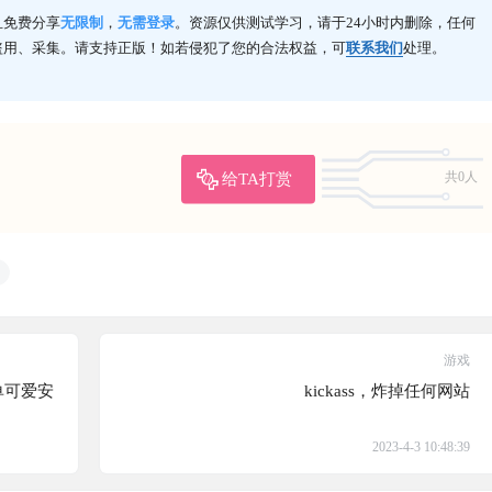
且免费分享
无限制
，
无需登录
。资源仅供测试学习，请于24小时内删除，任何
盗用、采集。请支持正版！如若侵犯了您的合法权益，可
联系我们
处理。
给TA打赏
共0人
游戏
单可爱安
kickass，炸掉任何网站
2023-4-3 10:48:39