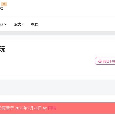
谢
助
源
游戏
教程
好玩
前往下
更新于 2023年2月28日 by
阿喵