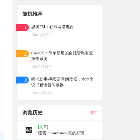
随机推荐
1
思奥FM：在线网络电台
24年3月17日
2
CasaOS：简单易用的自托管私有云
操作系统
24年5月14日
3
听书助手-网页语音朗读器，本地小
说书籍语音阅读器
23年11月15日
浏览历史
清空
[文章]
暖雪：warmsnow真的好玩