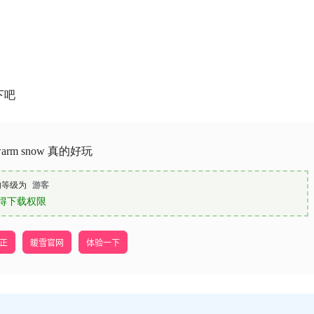
下吧
rm snow 真的好玩
的等级为
游客
得下载权限
入正
暖雪官网
体验一下