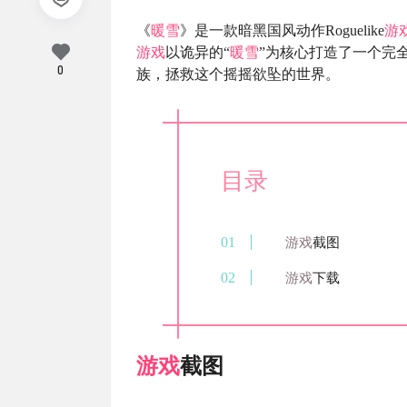
《
暖雪
》是一款暗黑国风动作Roguelike
游
游戏
以诡异的“
暖雪
”为核心打造了一个完
0
族，拯救这个摇摇欲坠的世界。
目录
游戏
截图
游戏
下载
游戏
截图