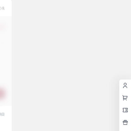
灵魂
修改
3日