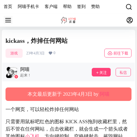
首页
阿喵手机卡
客户端
帮助
签到
赞助
kickass，炸掉任何网站
0
游戏
23年4月3日
前往下载
阿喵
关注
私信
起来！
本文最后更新于 2023年4月3日 by
阿喵
一个网页，可以轻松炸掉任何网站
只需要用鼠标吧红色的图标 KICK ASS拖到收藏栏里，然
后不管在任何网站，点击收藏栏，就会生成一个箭头或者
其他图标
小飞机
，方向键控制，空格键射击，摧毁网站