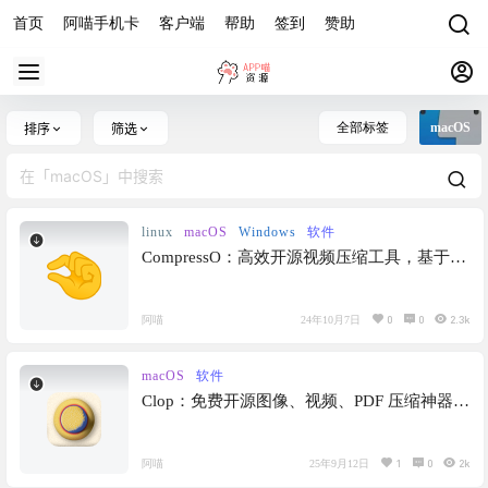
首页
阿喵手机卡
客户端
帮助
签到
赞助
全部标签
macOS
排序
筛选
linux
macOS
Windows
软件
CompressO：高效开源视频压缩工具，基于
FFmpeg，可以大幅度减少视频体积，简单易
用
0
0
2.3k
阿喵
24年10月7日
macOS
软件
Clop：免费开源图像、视频、PDF 压缩神器，
clop compress，macOS上图片视频PDF压缩的
神！
1
0
2k
阿喵
25年9月12日