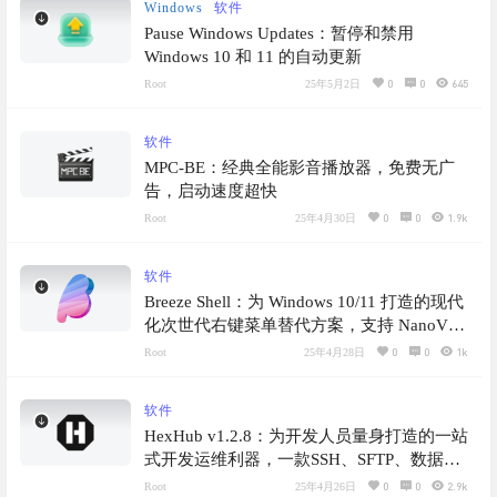
Windows
软件
Pause Windows Updates：暂停和禁用
Windows 10 和 11 的自动更新
0
0
645
Root
25年5月2日
软件
MPC-BE：经典全能影音播放器，免费无广
告，启动速度超快
0
0
1.9k
Root
25年4月30日
软件
Breeze Shell：为 Windows 10/11 打造的现代
化次世代右键菜单替代方案，支持 NanoVG
和 ThorVG 双渲染后端
0
0
1k
Root
25年4月28日
软件
HexHub v1.2.8：为开发人员量身打造的一站
式开发运维利器，一款SSH、SFTP、数据
库、Docker 跨平台桌面客户端
0
0
2.9k
Root
25年4月26日