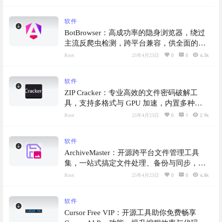
软件
BotBrowser：高成功率的隐身浏览器，绕过
主流反爬虫检测，跨平台兼容，供全面的指
纹伪装，为用户提供高效、稳定的自动化浏
0
0
4.3k
Root
25年4月23日
览解决方案
软件
ZIP Cracker：专业高效的文件密码破解工
具，支持多格式与 GPU 加速，内置多种高
效破解算法，同时拥有环境自检与修复功能
0
1
2.9k
Root
25年4月23日
软件
ArchiveMaster：开源跨平台文件管理工具
集，一站式搞定文件处理、备份与同步，满
足用户多样化的文件管理需求
0
0
4.8k
Root
25年4月23日
软件
Cursor Free VIP：开源工具助你免费畅享