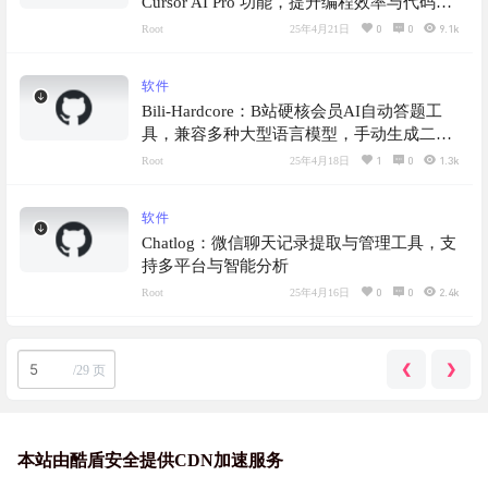
Cursor AI Pro 功能，提升编程效率与代码质
量，提供重置机器 ID 的功能
0
0
9.1k
Root
25年4月21日
软件
Bili-Hardcore：B站硬核会员AI自动答题工
具，兼容多种大型语言模型，手动生成二维
码，解决乱码问题，提升登录体验
1
0
1.3k
Root
25年4月18日
软件
Chatlog：微信聊天记录提取与管理工具，支
持多平台与智能分析
0
0
2.4k
Root
25年4月16日
❮
❯
/
29 页
本站由酷盾安全提供CDN加速服务