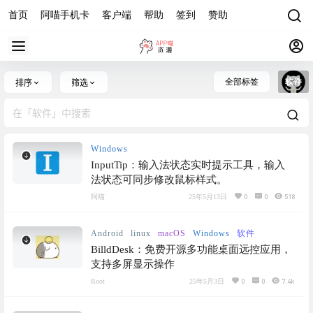
首页
阿喵手机卡
客户端
帮助
签到
赞助
全部标签
软件
排序
筛选
Windows
InputTip：输入法状态实时提示工具，输入
法状态可同步修改鼠标样式。
0
0
518
阿喵
25年5月13日
Android
linux
macOS
Windows
软件
BilldDesk：免费开源多功能桌面远控应用，
支持多屏显示操作
0
0
7.4k
Root
25年5月3日