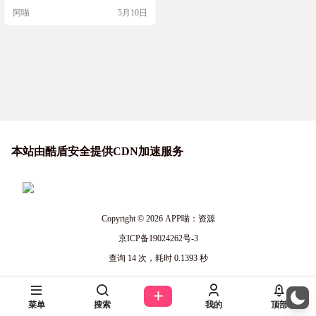
化，并且目前已有集成破解补丁的
阿喵
5月10日
版本放出！ 特别声明：如果您喜欢
这款游戏，请务必前往Steam购买正
版以支持软件开发者！ Steam商店链
接: https://store.steampowered.c…
本站由酷盾安全提供CDN加速服务
Copyright © 2026
APP喵：资源
京ICP备19024262号-3
查询 14 次，耗时 0.1393 秒
菜单
搜索
我的
顶部