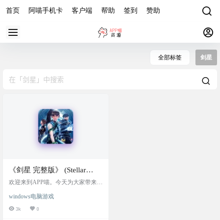
首页
阿喵手机卡
客户端
帮助
签到
赞助
全部标签
剑星
《剑星 完整版》 (Stellar
Blade) PC破解版，原版镜像
欢迎来到APP喵。今天为大家带来的
+Stellar Blade crack by
是备受瞩目的主机移植大作——由
windows电脑游戏
韩国开发商SHIFT UP打造的PlayStati
voices38破解文件，绕过D加
on®5热门动作游戏《剑星 (Stellar Bla
3k
0
密，附安装游玩教程
de™)》，现已针对PC端进行全面优