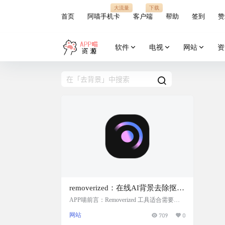
大流量
下载
首页
阿喵手机卡
客户端
帮助
签到
赞
软件
电视
网站
资
removerized：在线AI背景去除抠图
工具
APP喵前言：Removerized 工具适合需要快
速去除图片背景的用户，无论是个人还是专
网站
709
0
业用途。 网站简介 Removerized 提供一个免
费的、基于 AI 的服务，用于去除图片背