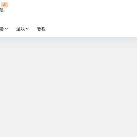
谢
助
源
游戏
教程