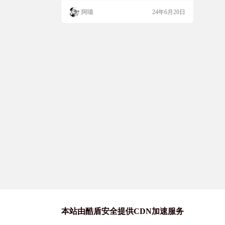
景。支持格式 PNG、JPG 和 WEBP 文件。
阿喵
24年6月20日
简单实用，通过上传或拖放文件到网页上进
行背景去除。 截图 特色 🌟使用AI轻松删除
图像背景！🤖 💡自由和无限：没有隐藏成本
或使用限制！ 🔌离线支持：无需互联网连
接！ …
本站由酷盾安全提供CDN加速服务