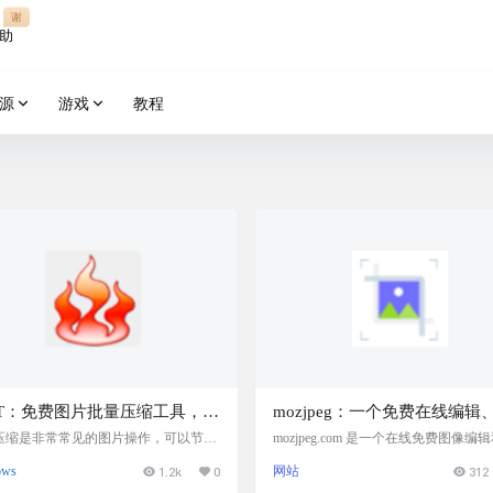
谢
助
源
游戏
教程
OT：免费图片批量压缩工具，支
mozjpeg：一个免费在线编辑
量压缩，参数调整，实时预览
整大小、裁剪和压缩 jpeg 和 p
压缩是非常常见的图片操作，可以节省
mozjpeg.com 是一个在线免费图像编
空间也能提升网络传输速度。 阿喵今天
缩工具。使用 MozJPEG 可让您的网
图像的强大工具
ows
1.2k
0
网站
312
的RIOT工具，可以让您直观地调整压
并节省带宽。它可以将您的图像优化 50
数，同时保持最小文件大小。 软件介绍
0%，而不会造成任何质量损失，同时