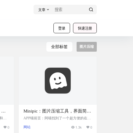
文章
登录
快速注册
全部标签
图片压缩
、调
Minipic：图片压缩工具，界面简单
ng
易用，速度非常快，且压缩后可下
辑和压
APP喵前言：阿喵找到了一个超方便的在线
站更快
图片压缩工具，Minipic。这个工具用起来特
载为多种格式，完全免费，无需注
0
网站
1.3k
0
-8
别简单，你只需要把图片拖进去，就能嗖嗖
册
网站
嗖地压缩好，而且还支持转换成各种流行的