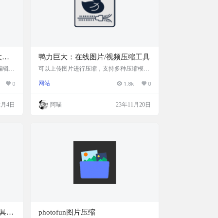
大的
鸭力巨大：在线图片/视频压缩工具
片编辑
可以上传图片进行压缩，支持多种压缩模
图 应
式，包括有损压缩、无损压缩和高级模式。
0
网站
1.8k
0
辑 E
压缩后的图片清晰无锯齿。 支持多个文件一
的图片
起上传和下载，单张图片最大不超过50M。
分需求
视频 支持视频压缩，一键压缩，极大释放您
2月4日
阿喵
23年11月20日
特征
的存储空间 支持mp4、avi、flv、mov等多种
的过滤
格式视频，压缩质量/大小可调节，最大不能
无填充文
超过100M 网站截图 网站特色 随时随地 高
 语
效处理 免费 完全免费 真正免费的一款图片
压缩神器 用户无需付款 …
工具官
photofun图片压缩