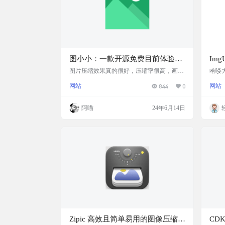
图小小：一款开源免费目前体验最
Img
好的网页端图片压缩工具
片极
图片压缩效果真的很好，压缩率很高，画质
哈喽
几乎无损，建议收藏。阿喵目前主用的就是
是一
网站
844
0
网站
这个了！免费开源可自托管
处理
传，
用体
阿喵
24年6月14日
简单
缩过
合适
链接 Gi
Ult…
Zipic 高效且简单易用的图像压缩工
CD