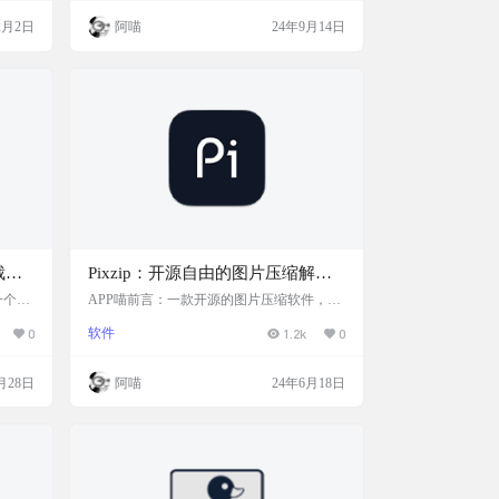
图片
图片格式，比如 JPG、PNG、WebP 这些。
2月2日
阿喵
24年9月14日
像压
Minipic 完全免费，而且不用注册，保护你
站介绍
的隐私。不管是你要上传图片到网站，还是
需卡，所
想让图片库节省点空间，Minipic 都是个不
具均
错的选择。快来试试吧！ 网站简介 Minipic
是一个简…
裁
Pixzip：开源自由的图片压缩解决
方案
一个小
APP喵前言：一款开源的图片压缩软件，它
jpe
为用户提供了一个快速且免费的方式来优化
0
软件
1.2k
0
 是一个
图片文件的大小，同时尽量保持图片质量。
ows
软件简介 Pixzip 支持多种格式的输入和输
3.5。
出，一切都在本地运行，隐私友好。官网的
月28日
阿喵
24年6月18日
果尤为
示例压缩率达到50%，实际体验中效果也不
差别，
错。如果你也有类似需求，可以一试。 Pixzi
图 特
p 的使用体验良好，尤其适合那些对图片加
载速度和存储空间有较高要求的用户。如果
用户需要更多高级功能，如深色模式、…