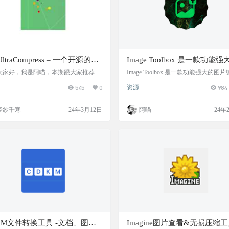
UltraCompress – 一个开源的图
Image Toolbox 是一款功能强
致压缩工具
图片编辑器
大家好，我是阿喵，本期跟大家推荐的
Image Toolbox 是一款功能强大的图
个开源的图片极致压缩工具，纯前段 JS
器，功能很多，拼图，裁剪、对比，抠
545
0
资源
984
。可以选择图片压缩率，支持多文件上
用滤镜、添加一些绘图、擦除背景、编
压缩图片节省设备空间。 网站截图 使
XIF 甚至创建 PDF 文件 安卓手机上
验 在实际使用过程中，该工具使用极其
处理工具，有这个，基本就满足大部
轻纱千寒
24年3月12日
阿喵
24年
，页面及其简洁，但同时，如果图片压
了。最主要还开源免费 软件截图 软件
大，会导致图片超级模糊，建议压缩到
批处理 应用过滤器链（超过80种不同
的大小即可。不要过分追求大小。 网站
器） 可用的过滤器 AES-256 GCM 
tHub：GitHub - youshandefeiyang/Img
件加密和解密 从图像中提取文本 120+
言…
KM文件转换工具 -文档、图
Imagine图片查看&无损压缩