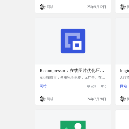
次行处理的任务个数为5，对于普通用户来
RIO
阿喵
25年9月12日
说完全足够，如果你有批量压缩的需求，那
G、W
么建议你入个正，阿喵也已经入正。15美元
不大
软件介绍 Clop，Image, video, PDF and clipbo
积。且
ard optimiser，Copy lar…
w 和
预…
Recompressor：在线图片优化压缩
im
工具，免费且无广告
具网
APP喵前言：使用完全免费，无广告。在文
AP
件尺寸和质量之间选择完美平衡，并且可获
面，
网站
637
0
网站
取完整在线预览。 您的图像从不会离开您的
理。
浏览器。 网站简介 Recompressor 是一个在
不牺
线图片压缩工具，在不牺牲图像质量的前提
mgt
阿喵
24年7月28日
下，有效地减小图片文件的大小。它提供了
一个
一个免费且无广告的界面，让用户能够在文
oud
件尺寸和质量之间找到完美的平衡点。Reco
压缩
mpressor 使用完全免费，无广告。所有处理
同时
均在浏览器的 JavaS…
以提