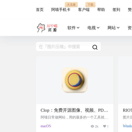
大流量
下载
首页
阿喵手机卡
客户端
帮助
签到
赞
软件
电视
网站
资
Clop：免费开源图像、视频、PDF
RI
压缩神器，clop compress，macOS
持批
阿喵日常做网站，用的最多的一个工具就是
图片
截图和图片压缩。自从发现clop这个神器
存储
上图片视频PDF压缩的神！
macOS
2k
1
Wind
后，就再也不发愁图片压缩问题了。 clop免
介绍
费开源，相比与pro付费版，只是限制了一
缩参