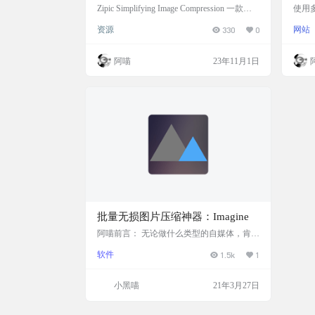
具
像、
Zipic Simplifying Image Compression 一款免
使用
费高效且简单易用的图像压缩工具 软件截图
无需
资源
330
0
网站
软件下载 https://apps.apple.com/us/app/zipic/id
转换
6462364606
网站截
别图片
阿喵
23年11月1日
文件到
列 P
并为一
除 P
批量无损图片压缩神器：Imagine
阿喵前言： 无论做什么类型的自媒体，肯定
都少不了要和图片打交道，而对于一个经常
软件
1.5k
1
写技术博客，白嫖免费图床的博主而言，所
有图片都是上床到了第三方的图床托管，这
时候就有很多问题暴露出来了！！ 且不论图
小黑喵
21年3月27日
床本身对上传图片的大小是有限制的，就算
是没有限制，图片太大也会严重影响网页加
载的速度，对于个人站长而言，可能网站的