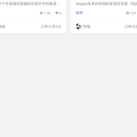
视频和音频文件工具
方版&单文件绿色版【集成插
多个开源项目搭建的在线文件转换器。
Imagine是来自韩国的多国语言版（包
注册会员，完全免费，用完就删！ 文件
和繁体中文）图片浏览器，以1MB左
1.9k
0
软件
729
工具 文档、图像、视频和音频文件工具
小包含了非常多的图像处理功能，具
图 功能罗列 文档工具 OCR HOT 识
转换图像格式、屏幕截图、制作gif图
中的文字 压缩 PDF HOT 压缩 PDF
画、创建tif多页图像等功能，图像查
阿喵
23年11月1日
阿喵
23年10
指定的大小 拆分 PDF 拆分和重新排
简优化绿色&单文件版，集成WebP插
DF 页面 合并 PDF 将多个 PDF 文件合
件启动默认界面为简体中文，无广告，
个 PDF 文件 加密解密 PDF 添加或删
ndows&WinPE 必备看图工具。 v1.3.1
DF 密码和限制 图像工具…
年10月8日 修复：操作32位al…