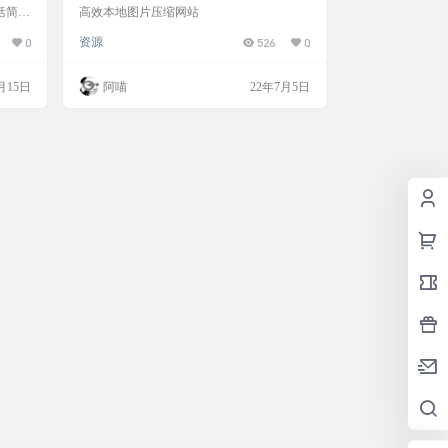
件】
括简体
高效本地图片压缩网站
右的大
0
资源
526
0
有批量
片动
看，精
月15日
阿喵
22年7月5日
件，软
是Wi
，2023