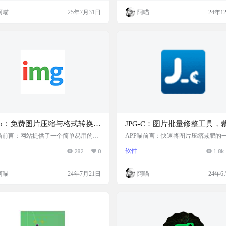
T，一款免费的图片压缩工具，支持JPE
还附带图像编辑工具 图像标记/注释，
阿喵
25年7月31日
阿喵
24年1
EBP、PNG、GIF等常见格式，能够在
剪裁，图像调整大小，图像滤镜，图
幅损失图片质量的前提下缩减文件体
缩，图像编辑颜色等功能一应俱全 网
可以作为插件集成到 GIMP、IrfanVie
截图 特色 100％免费 无需注册、无
 XnView 等知名程序中 软件提供了实时
有功能均免费。 没有文件上传 所有工
基于浏览器，文件不会…
gto：免费图片压缩与格式转换工
JPG-C：图片批量修整工具，
站
剪、压缩、水印
P喵前言：网站提供了一个简单易用的界
APP喵前言：快速将图片压缩减肥的
用户可以轻松上传图片并进行优化处
工具，它可以根据自定的压缩级别将 jpg/
282
0
软件
1.8k
如果需要对图片进行批量处理或希望在
g 图片有效地减肥。 软件简介 JPG-C
牲质量的情况下减小图片文件的大小，i
绿色小巧的工具，默认支持 Vista/Wind
o.xyz 可能是一个不错的选择。 网站简介
7，其它系统需要安装 Framework 2.0或
阿喵
24年7月21日
阿喵
24年6
免费的在线图像优化工具包，它利用 Cl
对于数码相机所拍摄的照片，减肥效
inary 的图像 API 让用户能够轻松上传并
突出。压缩后的效果与原版几乎没有
多达20张、每张不超过10MB的图片，
大小可以减小到 20% - 30% 左右。 截
支持将图片转换为更现代高效的格式，
点 批量处理能力：用户…
升网站性能并简…