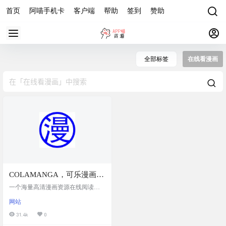
首页
阿喵手机卡
客户端
帮助
签到
赞助
全部标签
在线看漫画
COLAMANGA，可乐漫画：
在线高清漫画阅读下载网站
一个海量高清漫画资源在线阅读平
台，涵盖日漫、国漫、韩漫等多种
网站
类型，题材丰富，包括热血、玄
幻、恋爱、悬疑等。 支持分类浏览
31.4k
0
与关键词搜索，平台更新速度快，