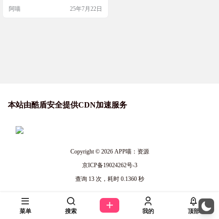
热门漫画《武炼巅峰》《大奉打更
阿喵
25年7月22日
人》第一时间同步连载，可以在线
阅读或下载观看 网站截图 网站链接
COLAMANGA网站链接：https://ww
w.colamanga.com
本站由酷盾安全提供CDN加速服务
Copyright © 2026
APP喵：资源
京ICP备19024262号-3
查询 13 次，耗时 0.1360 秒
菜单
搜索
我的
顶部