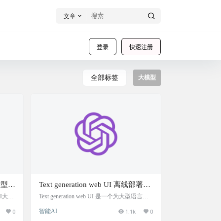
文章
登录
快速注册
全部标签
大模型
模型支
Text generation web UI 离线部署运
，拥
行的AI语言大模型应用
I大模
Text generation web UI 是一个为大型语言模
过12
型设计的 Gradio 网页 UI，具备多种界面模
nAI
0
智能AI
1.1k
0
，特
式和模型后端，支持快速模型切换和多种扩
档
，还
展功能。用户可通过克隆 GitHub 仓库并运