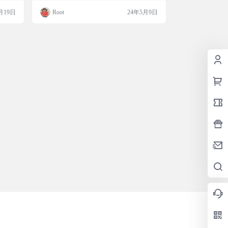
能满足
行脚本安装启动，支持本地服务器使用。 应
月19日
Root
24年5月9日
发文
用支持自定义聊天角色、LoRA 模型训练和
是成为
多种精度模型加载。还提供 OpenAI 兼容 AP
能技术
I 服务器，有手动安装和 Docker 指南，由活
到问
跃社区支持，获 An…