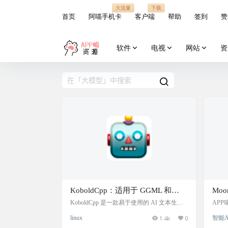
大流量
下载
首页
阿喵手机卡
客户端
帮助
签到
赞
软件
电视
网站
资
KoboldCpp：适用于 GGML 和
Mo
GGUF 模型的本地大模型部署运行
大语
KoboldCpp 是一款易于使用的 AI 文本生成
AP
软件，适用于 GGML 和 GGUF 模型，其灵
Moo
工具，一个可执行文件包含所有必
行，
linux
1.4k
0
智能A
感源自最初的KoboldAI。它是一个独立的可
巧，功
要文件，直接运行
答等
分发包，基于llama.cpp构建，并添加了许多
多数