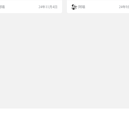
言处理能力
相关的自然语言描述。它支持图像识
是想调试自己的AI模型，AGICTO都
阿喵
24年11月4日
阿喵
24年9
生成描述和问答等多种功能，是一个真
你的需求。而且，他们还有详细的开
面手。 项目简介 MoonDream是一个
档，让你轻松上手。AGICTO的目标
级但功能强大的视觉大语言模型，能够
全球领先的AI聚合平台，推动人工智
种设备上运行，支持图像识别、描述生
的广泛应用。如果你在开发过程中遇
问答等，为用户提供与图像相…
题，他们还有7*24小时在线的客服…