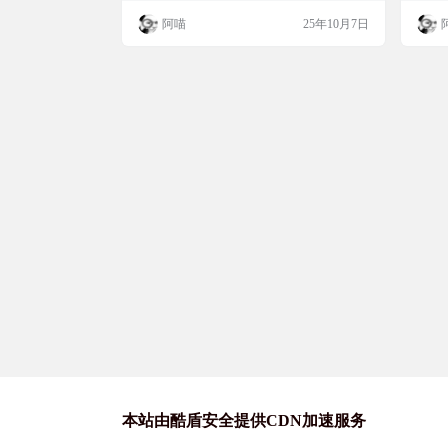
然语
其他强大的功能. 刚开始在本地跑大模型，
生成
阿喵
25年10月7日
往往要折腾环境依赖、库文件兼容，体验极
别、
其繁琐。后来虽然有了 Ollama、llama.cpp 这
正的多
类工具简化部署，但功能单一。KoboldCpp
轻量
在此基础上走得更远：既…
在多
成和
本站由酷盾安全提供CDN加速服务