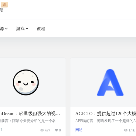
谢
助
源
游戏
教程
onDream：轻量级但强大的视觉
AGICTO：提供超过120个大
言模型，能够在多种设备上运
持的平台，提升AI回答的质量
P喵前言：阿喵今天要介绍的是一个名为
APP喵前言：阿喵发现了一个超棒的A
nDream的AI视觉大模型。别看它体积小
型平台——AGICTO。这个平台支持超
支持图像识别、描述生成和问
有一键切换模型功能，兼容Ope
I
497
0
网站
1.1k
能却十分强大。MoonDream能够在大
0个不同的大模型，而且还能一键切换
，为用户提供与图像相关的自
SDK，提供调试平台和开发文
设备上运行，并且能够理解图像内容，
别方便。无论你是想用OpenAI的SDK