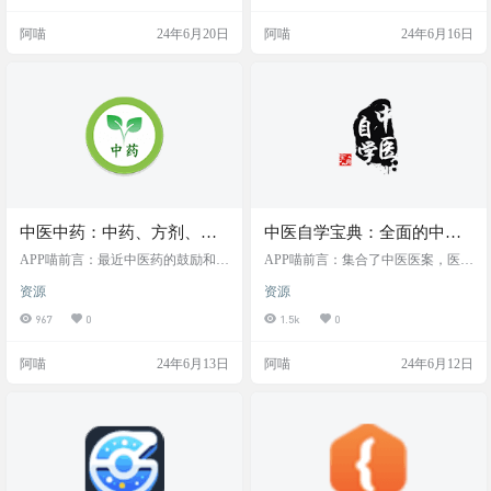
容易检索的大规模集成网页(LSIP)。
战30讲等 项目简介 geektime-books
旨在为网民“快速找到有效信息”节约
是一个把极客时间的专栏做成了电
阿喵
24年6月20日
阿喵
24年6月16日
时间，为中文互联网描绘新时代的
子书的 GitHub 项目，点击代码就能
知识图谱。 网站简介 老生常谈是一
看到～ 可直接下载学习，导入Book
个专注于提供高质量信息资源的网
s、微信读书或者 Kindle 后可随时阅
址收录平台，它以集成网页的形
读学习。 演示 项目地址 https://gith…
式，为用户在法律、政务、新闻和
全球化等领域的探索提供了极大的
便利。 老生常谈是一个…
中医中药：中药、方剂、针
中医自学宝典：全面的中医
灸三件套学习APP
学习APP安卓版
APP喵前言：最近中医药的鼓励和宣
APP喵前言：集合了中医医案，医
传很是给力，大家都开始弘扬中
经，方剂 药材知识的安卓APP，更
资源
资源
医，相信很多人都已经想要学习一
方便的免费学习中医知识。 软件简
下中医了，但是又不知道咋学，今
介 《中医自学宝典》应用收集了68
967
0
1.5k
0
天阿喵给大家分享一个学中医的AP
本古中医书籍，两千多种中医药
P：中医中药/方剂/针灸三件套系列
材、数百种方剂、数千篇一线中医
阿喵
24年6月13日
阿喵
24年6月12日
应用，丰富的专业知识，简单友好
撰写的医案文章，为中医爱好者提
的用户界面，是一款便捷实用的中
供了宝贵的学习材料。 应用内提供
医中药应用软件。 软件简介 中医系
文章收藏、添加备注的功能，更内
列应用之一。详细介绍了500多味中
置了一套科学记忆系统，为文章添
草药的来源，性味归经，功效，特
加复习计划，只要按照复习计划进
点，炮制方法，应用配伍，注意事
行复习，定能收到事半功倍的学习
项以及相关的文献资料等，…
效果。 软件截图 软件下载 …