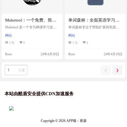
Muketool：一个免费、简
单词森林：全面英语学习网
单、好用的网课辅助脚本
站和微信小程序
Muketool 是一个专为网课学习设计
单词森林专注于帮助扩展和巩固词
的辅助脚本，提高学习效率和体
汇量，提供了多种词汇书籍，适用
网站
网站
验。适合使用超星学习通和智慧树
于不同水平的学习者，并通过智能
知到等网课平台。通过安装这个脚
复习系统和记忆测试功能，加强学
1.7k
0
1.1k
0
本，用户可以享受到一系列便捷的
习效果。可以根据自己的需求，自
功能，从而使得网课学习过程更加
定义单词表，同时利用朗读功能来
Root
24年4月30日
Root
24年4月19日
轻松和高效。 Greasy Fork 上超火的
提高发音和听力技能。 单词森林允
一款脚本，经久不息，好多学生
许用户在学习时选择性地隐藏单词
啊……脚本支持功能：视频、音
或释义，无论是通过网页还是小程
频、文档、图书自动完成；章节测
序，单词森林都能提供便捷的学习
❮
❯
/
3 页
验自动搜索答案、自动提交；自动
体验，在任何地方、任何时间进行
切换任务点，解除网页限制…… 工
词汇学习。特别适合那些希望有效
具截图 脚本下载 …
提升英语水平的喵友们，结合多种
学习工具…
本站由酷盾安全提供CDN加速服务
Copyright © 2026
APP喵：资源