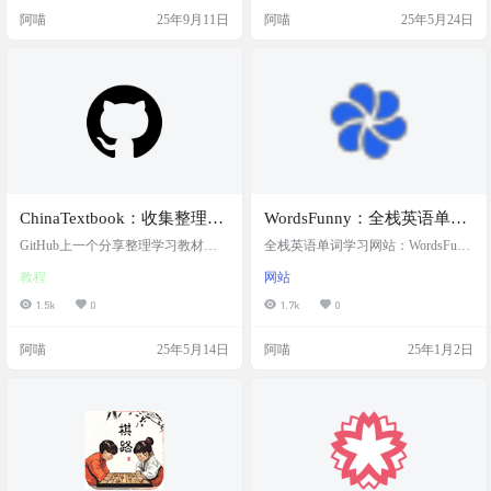
源的网站，提供了各种免费的学习
，Linux。支持批量下载。体验很
阿喵
25年9月11日
阿喵
25年5月24日
资源，包括工作表、手工艺活动、
好，作为家长或者老师来说，给孩
故事书活动、闪卡等多种儿童益智
子下载一份电子版教材，随时学
玩具，可以学习英文字母，让图片
习，很是方便 截图 功能 支持从国家
和文字想匹配，可以认识动物园里
中小学智慧教育平台下载特定教育
的动物，添加动物卡片，可以添加
资源。 支…
道具，用监制制作自己的小怪物等
多种类别的内容，帮助孩…
ChinaTextbook：收集整理所
WordsFunny：全栈英语单词
有小初高、大学PDF教材
学习网站，涵盖了北师大、
GitHub上一个分享整理学习教材的
全栈英语单词学习网站：WordsFunn
项目火了 作者称：虽然国内教育网
新东方、外研社、雅思、人
y。 涵盖了北师大、新东方、外研
教程
网站
站已提供免费资源，但大多数普通
社、雅思、人教版以及真题高频等
教版的等词汇
人获取信息的途径依然受限。有些
词汇。可在线播读单词，并提供翻
1.5k
0
1.7k
0
人利用这一点，在淘宝上销售这些
译、同义词、例句等内容。 支持登
带有私人水印的资源。为了应对这
录，同步学习进度 网站布局左侧单
阿喵
25年5月14日
阿喵
25年1月2日
种情况，计划将这些资源集中并开
词书，中间单词，右侧单词详情。
源，以促进义务教育的普及和消除
网站截图 网站链接 https://wordsfunn
地区间的教育贫困。 还有一个最重
y.com github：https://github.com/Steve
要的原因是，希望海外华人能够让
Suv/remix-words-funny
自己的孩子继续了解国内教育。 项
目截图 项目链接 https://github.com/
T…