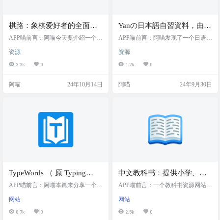
棋路：象棋爱好者的全面学
Yanの日本語自習資料，由大
习与对战平台，提供了丰富
佬整理的日语学习资料集
APP喵前言：阿喵今天要介绍一个象
APP喵前言：阿喵发现了一个日语学
的对局练习、残局练习、棋
棋爱好者的宝藏应用——棋路象
合，非常全面，覆盖了从基
习资源的宝库，不管你是日语小白
资源
资源
棋。这个应用不仅支持Android和iOS
还是正准备考级，这里都能找到你
谱仓库等功能
础学习到高级考证的各种资
平台，还提供了丰富的对局练习、
需要的资源。从基础的五十音图到N
3.3k
0
1.2k
0
源
残局练习、棋谱仓库等功能。无论
HK的音频教材，从日语语法指南到J
你是想提升象棋水平，还是想和云
LPT的历年真题，这里应有尽有。不
阿喵
24年10月14日
阿喵
24年9月30日
端AI对战，棋路象棋都能满足你的
仅如此，还推荐了一堆好用的日语
需求。它拥有超过30万局的在线棋
学习APP和网站，比如Duolingo、An
谱和约18000局内置棋谱，还有超过
kiMobile，还有超实用的MOJi系列。
40万的开局库，帮助你练习开局技
如果你对日本文化感兴趣，还有专
巧。此外，棋路象棋还提供了拍照
门的频道可以了解日本的故事和经
识别棋盘的功能，让你可以随时随
典童话。总之，这个资源列表超…
地研究棋局。 …
TypeWords （ 原 Typing
中文教科书：提供小学、初
Word ），在线背单词，文章
中和高中阶段教科书资源的
APP喵前言：阿喵本篇来分享一个超
APP喵前言：一个教科书资源网站
练习工具，可选择记忆或默
棒的在线背单词工具——TypeWord
网站，包括五•四学制的教材
——中文教科书！无论你是小学
网站
网站
s！这个工具不仅免费，还开源，让
生、初中生还是高中生，这里都能
写，提供了音标、朗读、错
和电子教材
你可以轻松背单词，无论是记忆还
找到你需要的教科书。网站还特别
8.7k
0
2.5k
0
误统计、生词本、错词本、
是默写，都能满足你的需求。它提
提供了五•四学制的教材，满足不同