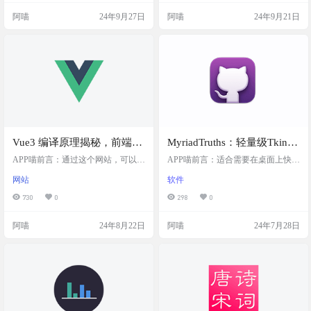
简单词等功能，内置经典教
供了音标显示、发音功能，还有错
学习需求。而且，这里还有电子教
阿喵
24年9月27日
阿喵
24年9月21日
误统计，帮助你更好地掌握单词。
材2的资源，让你的学习更加便捷。
材书籍
更棒的是，它还有生词本、错词本
如果你有任何问题，还可以通过邮
和简单词本，让你能够更有针对性
箱联系他们。快来这个网站，让你
地复习。内置了各种经典教材和书
的学习资源更加丰富吧！ 网站简介
籍，你可以练习和背诵文章，也可
中文教科书是一个提供小学、初中
以自己添加或导入文章。这么好用
和高中阶段教科书资源的网站，包
的工具，快来试试吧！ 网站…
括五•四学制的教材和电子教材2，…
Vue3 编译原理揭秘，前端开
MyriadTruths：轻量级Tkinter
发Vue3 编译原理学习与探索
便利贴桌面应用
APP喵前言：通过这个网站，可以更
APP喵前言：适合需要在桌面上快速
加深入地理解 Vue3 的编译原理，对
记录和访问信息的小伙伴。 软件简
网站
软件
于想要提升前端开发技能，特别是
介 MyriadTruths 是一款基于 Tkinter
在 Vue.js 框架方面，这是一份宝贵
库开发的 Windows 桌面便利贴应
730
0
298
0
的学习资源。 网站简介 这个网站提
用，它提供了一个简洁直观的用户
供了对 Vue3 编译原理的深入解析，
界面，允许用户在桌面上创建、编
阿喵
24年8月22日
阿喵
24年7月28日
通过问题驱动的方式引导学习者理
辑和组织数字便利贴，方便记录备
解 Vue3 的编译过程。它鼓励用户通
忘和重要事项。 截图 特色 轻量级：
过调试（debug）的方式来揭开 Vue3
应用体积小，运行速度快，占用系
编译的神秘面纱。 截图 特色 问题驱
统资源少。 基于Tkinter：使用 Pytho
动学习：通过提出问题来引导学习
n 的 Tkinter 库开发，易…
者深入理…