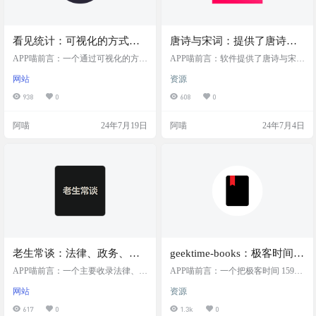
看见统计：可视化的方式来
唐诗与宋词：提供了唐诗与
学习统计学
宋词电子书集合，有注释、
APP喵前言：一个通过可视化的方式
APP喵前言：软件提供了唐诗与宋词
来学习统计学的网站。包含概率
朗读功能，界面简洁
电子书集合，有注释、朗读功能
网站
资源
论、概率分布、统计推断、回归分
等。 软件简介 唐诗宋词是中国文学
析等内容 网站简介 "看见统计"是一
史上的两颗明珠，唐代被称为诗的
938
0
608
0
个专门设计来通过可视化手段教授
时代，宋代被称为词的时代。词源
统计学概念的网站。它涵盖了统计
于民间，始于唐，兴于五代，盛于
阿喵
24年7月19日
阿喵
24年7月4日
学的核心领域，包括概率论、概率
两宋。宋代物质生活的丰富，人们
分布、统计推断、回归分析等重要
对文化生活的追求也更加强烈。 唐
主题。通过图形和互动元素，这个
代的诗人多是供皇室及其统治者御
平台使得通常被认为是抽象和复杂
用的工具和玩物。宋代的词人已由
的统计学原理变得更加直观和易于
被别人欣赏而一跃登上了政治舞
理解。 截图 网站地址 https://s…
台，成为宋代政治舞台上的主角。
宋代，皇帝个个爱词，大臣个个是
词人…
老生常谈：法律、政务、新
geektime-books：极客时间专
闻、全球化等网站导航
栏电子书，各种编程互联网
APP喵前言：一个主要收录法律、政
APP喵前言：一个把极客时间 159个
务、新闻、全球化等四大系列的官
技术
专栏都做成了 epub 电子书的项目，
网站
资源
方网址的网站。作者为这些官方网
共计 201 本。像数据结构与算法之
址设计高质量的结构性目录，创作
美，MySQL实战45讲，现代C++实
617
0
1.3k
0