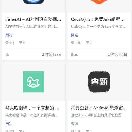
FisherAI – AI对网页自动摘
CodeGym：免费Java编程学
要、翻译、对话的Chrome 插
习资源网站
APP喵前言：AI现在真的太好用
CodeGym 是一个专为 Java 初学者设
件
了，以前浏览网页通篇读好久，要
计的在线编程学习平台，提供全面
网站
网站
是长篇大论的文章更是不知道啥是
的 Java 编程课程和资源。该平台通
重点。现在有了AI，AI可以帮你读
过互动式教程和实际的编码任务，
648
0
1.2k
0
取网页，自动给你总结内容，真是
引导用户从基础概念开始，逐步学
可以大大提高你的效率。今天阿喵
习并掌握 Java 编程。CodeGym 的特
嵐
24年5月25日
Root
24年5月11日
就给大家分享一个利用AI对网页自
色在于其游戏化的学习体验，允许
动摘要、翻译、对话的Chrome 插件
用户在完成任务和解锁成就的过程
网站介绍 FisherAI 是一款为提高学
中提升编程技能，同时提供即时的
习效率而设计的Chrome插件，通过
解决方案验证和社区支持。 CodeGy
一键操作，支持自动摘要、网页及
m 还配备了一个定制的编程环境，
视频翻译、多轮对话等功能。此
支持用户进行教学和自…
外，F…
马大哈翻译，一个有趣的英
我要查题：Android 悬浮窗查
语学习插件
题软件
马大哈翻译是一个创新的翻译插
这款Android平台上的悬浮窗查题软
件，通过独特的方法增强用户的语
件通过开启悬浮窗功能，能够智能
网站
资源
言学习和记忆能力。插件在用户浏
识别用户框选的文字，并迅速进行
览中文网站时，会将部分词语翻译
搜题，提供全面的题库资源，帮助
677
0
1.2k
0