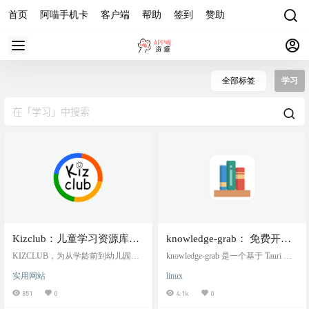
首页
阿喵手机卡
客户端
帮助
签到
赞助
全部标签
学习
Kizclub：儿童学习资源库，
knowledge-grab： 免费开源
为从学龄前到幼儿园的儿童
国家中小学智慧教育平台资
KIZCLUB，为从学龄前到幼儿园的
knowledge-grab 是一个基于 Tauri 和
提供教育材料
儿童提供教育材料。使命是为学习
源下载器
Vue 3 构建的桌面应用程序，方便用
实用网站
linux
带来快乐，并支持家长、教师和看
户从 国家中小学智慧教育平台 (basi
护者帮助幼儿茁壮成长。 网站介绍
c.smartedu.cn) 下载各类教育资源。
851
0
4.1k
0
Kizclub，一个专为儿童提供学习资
软件介绍 软件支持windows，macOS