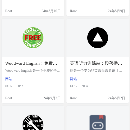
成英文，而在查看英文网站时则会
用户快速找到问题的答案。 还具备
故意漏翻一些词句，促使用户利用
GIF录制功能，能够以黑屏模式录制
Root
24年5月10日
Root
24年5月9日
上下文线索去猜测这些遗漏的单
屏幕，避免录制过程中的隐私泄
词，从而在实际语境中加深对语言
露，确保效果清晰且不干扰屏幕内
的记忆和理解。 马大哈翻译不仅名
容的展示。适用于需要在移动设备
字生动形象，其背后的项目思路也
上进行题目搜索和快速录制的用
颇具创新性，特别适合对英语学习
户。 3.1版本在Android系统上运行稳
感兴趣的用户尝试和体验。 演示截
定，是学习辅助和内容创作者的理
图 插件下载 https://chrom…
想工具。 软件截…
Woodward English：免费的
英语听力训练站：段落播放
全英文英语学习课程
器，强化学习英文听力
Woodward English 是一个免费的全球
这是一个专为非英语母语者设计的
性的英语学习平台，提供从基础到
英文博客分段听力训练网站，通过
网站
网站
高级的免费在线英语课程，涵盖通
快捷键操作来提高用户的英语听力
用英语、雅思准备、短语动词等。
水平。帮助用户通过刻意练习来提
1k
0
1k
0
提供教师资源，如工作表和课程计
高英语听力技能。 该网站通过将英
划，旨在帮助教师节省时间，提高
文博客内容切割成多个段落，并配
Root
24年5月3日
Root
24年5月2日
教学效率。自1997年起，Woodward
合键盘快捷键进行控制，使用户能
Education 便在全球教授语言。 Wood
够在工作或学习间隙有效地练习英
ward English 资金来源包括网站广
语听力。特别适合母语非英语的用
告、PDF 资源销售和 YouTube 频道
户，旨在提供一个方便的方式来加
会员，以支持其运营成…
强和练习英语听力。 网站截图 快捷
键 网站提供了一系列的键盘快捷键
操作，包括： a 键：播放上一段…