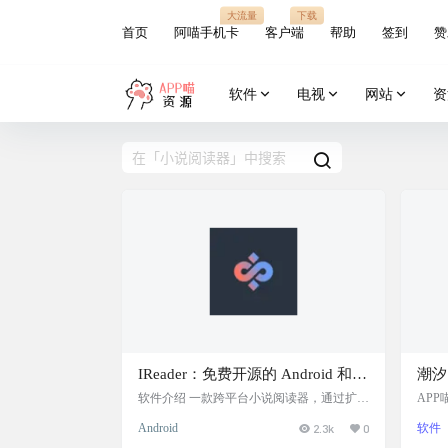
大流量
下载
首页
阿喵手机卡
客户端
帮助
签到
赞
软件
电视
网站
资
IReader：免费开源的 Android 和桌
潮汐
面端小说阅读器
通数
软件介绍 一款跨平台小说阅读器，通过扩展
AP
和 JavaScript 插件支持多种书源。可离线阅
XT
自动
Android
2.3k
0
软件
读您喜爱的网络小说，并享受可自定义的阅
板或
读体验。 支持安卓、windows、mac，没有
续观