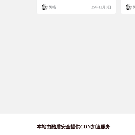
广告，想看的基本都能找到。 截图 功能特
全面
阿喵
25年12月8日
点 📱 支持 Android 和桌面端 📚 通过扩展和
用户
JavaScript 插件支持多种书源 📥 下载章节离
书架
线阅读 🔍 跨多个书源搜索 📖 书库管理，支
书籍，
持分类和筛选 🌙 深色模式和…
式。
两种
外…
本站由酷盾安全提供CDN加速服务