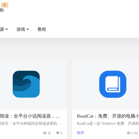
谢
助
源
游戏
教程
阅读：全平台小说阅读器，互
ReadCat：免费、开源的电脑
据，支持多种格式，可摸鱼，
阅读器
P喵前言：全平台跨端同步阅读进度的 T
ReadCat是一款 Windows 免费、开源
 小说阅读器，在手机上阅读完之后在平
阅读器，简洁、纯净且无广告。该软
滚动
3k
0
软件
2.5k
者电脑中打开可以接着手机阅读进度继
吾爱论坛分享，支持插件扩展（包括
看。 软件简介 潮汐阅读器是一款功能
能和未来将开发的书籍城功能）、个