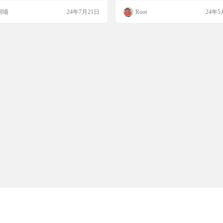
的电子书阅读器，它支持全平台互通，
管理、便捷的书签服务以及对眼睛友
阿喵
24年7月21日
Root
24年5
可以在不同设备上同步阅读进度。具备
色模式。 ReadCat本身不附带任何插
管理功能，允许用户自定义分组和排序
此未导入书源插件在初次使用时可能
还支持txt、epub和pdf等多种电子书格
取在线书籍内容。用户需要自行寻找
阅读体验上，提供横屏翻页和竖屏滚动
相应的书源插件，以便能够享受完整
模式，且拥有丰富的自定义样式。此
体验。 软件截图 下载地址 htt…