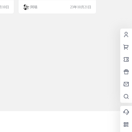
好的深
个神奇的软件，您绝对用得着 不管现在是否
月10日
阿喵
23年10月21日
件，因
需要 软件截图 软件特色 六大基础功能 调整
无法获
窗口大小 调整 背景透明度 调整字体大小 调
并安装
整字体颜色 调整 字体透明度 一键隐藏 三大
的阅读
特色功能 程序“进程伪装”，躲避监控 隐藏
软件，不显示在系统“底部任务栏” …