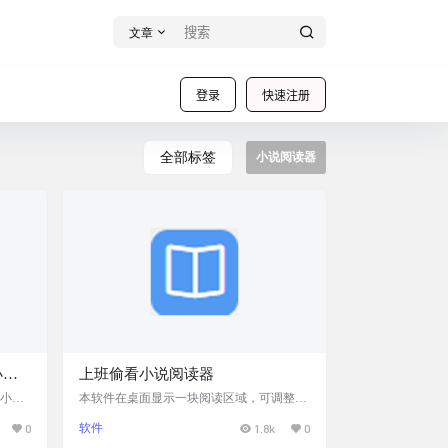
文章
登录
快速注册
全部标签
小说阅读器
小说
上班偷看小说阅读器
的小说
本软件在桌面显示一块阅读区域，可调整背
件来自
景透明度、字体大小和颜色，极其小巧精
0
软件
1.8k
0
朗读功
致。用户在上班期间，可放心地偷偷阅读小
人书架
说，比较隐蔽，避免被同事、老板发现。 一