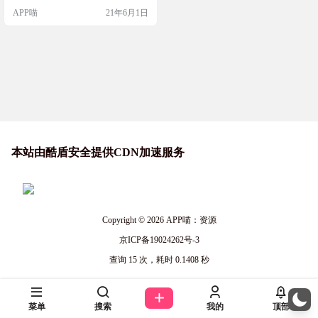
m/s/1pB5jRBNEBgrTECkfIineIA 提取
APP喵
21年6月1日
码：r2hz
本站由酷盾安全提供CDN加速服务
Copyright © 2026
APP喵：资源
京ICP备19024262号-3
查询 15 次，耗时 0.1408 秒
菜单
搜索
我的
顶部