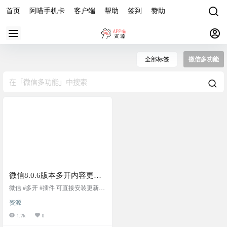
首页
阿喵手机卡
客户端
帮助
签到
赞助
全部标签
微信多功能
微信8.0.6版本多开内容更
新，线条气泡，字体颜色修
微信 #多开 #插件 可直接安装更新，
改
不会丢失聊天记录 修改了气泡（线
资源
条版），字体颜色（白：浅绿；
黑：粉红）支持暗黑模式，效果图
1.7k
0
下载地址： 链接：https://pan.baidu.co