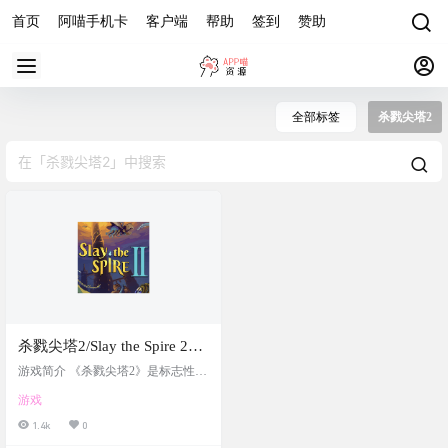
首页
阿喵手机卡
客户端
帮助
签到
赞助
全部标签
杀戮尖塔2
杀戮尖塔2/Slay the Spire 2，
中文最新版-赠联机补丁+修
游戏简介 《杀戮尖塔2》是标志性Ro
改器（Window+macOS）
gue-like卡牌构筑游戏的回归。一千
游戏
年来沉睡的高塔再次开启，比以往
更加饥饿与危险。玩家将面对焕然
1.4k
0
一新的高塔，探索充满奇异与致命