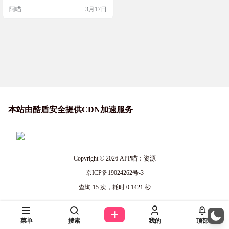
敌人的扭曲迷宫，体验全新的卡
阿喵
3月17日
牌、遗物与药水。可与最多4名玩家
在全新的合作模式中共同挑战高
塔，享受多人模式专属的卡牌和强
大的团队连携。独自攀登或与盟友
共同进退，克服高塔残酷的考验，
发现顶峰的真相。 游戏截图 操作步
骤 1：下载网盘内对应…
本站由酷盾安全提供CDN加速服务
Copyright © 2026
APP喵：资源
京ICP备19024262号-3
查询 15 次，耗时 0.1421 秒
菜单
搜索
我的
顶部