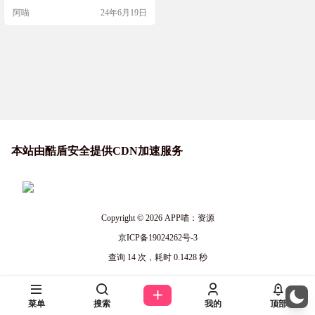
机端和电脑端是否可以同步，结果
阿喵
24年6月19日
发现是可以同步的，惊喜！马上花
钱买了，操作了下，很简单，秒同
步，爽！ 游戏介绍 气球塔防6(Bloon
s TD 6)也称之为猴子塔防6，该游戏
是一款十分经典的策略塔防类游
戏，作为一款基于前作…
本站由酷盾安全提供CDN加速服务
Copyright © 2026
APP喵：资源
京ICP备19024262号-3
查询 14 次，耗时 0.1428 秒
菜单
搜索
我的
顶部