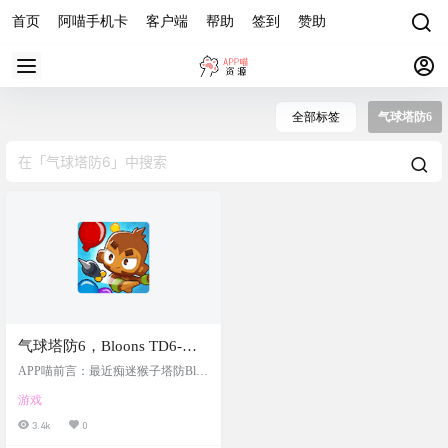
首页
阿喵手机卡
客户端
帮助
签到
赞助
全部标签
气球塔防6
气球塔防6，Bloons TD6-手
机电脑互通的好玩经典塔防
APP喵前言：最近痴迷猴子塔防Bloo
游戏，值得付费购买
ns TD6，之前Epic免费送，就一直没
游戏
事了刷两局，最近刚换安卓手机，
在谷歌play搜了下，发现手机端也
3.4k
0
有。55.9港币。然后顺带搜了下，手