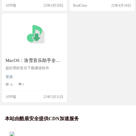
APP喵
22年4月18日
RealChen
22年4月18日
MacOS：洛雪音乐助手全网
版权付费音乐下载器
超好用的音乐下载播放软件
资源
4k
0
APP喵
21年5月31日
本站由酷盾安全提供CDN加速服务