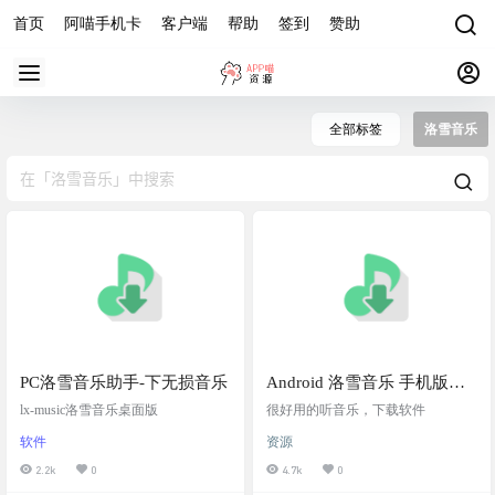
首页
阿喵手机卡
客户端
帮助
签到
赞助
全部标签
洛雪音乐
PC洛雪音乐助手-下无损音乐
Android 洛雪音乐 手机版
v1.8.4，免费听歌神器
lx-music洛雪音乐桌面版
很好用的听音乐，下载软件
软件
资源
2.2k
0
4.7k
0