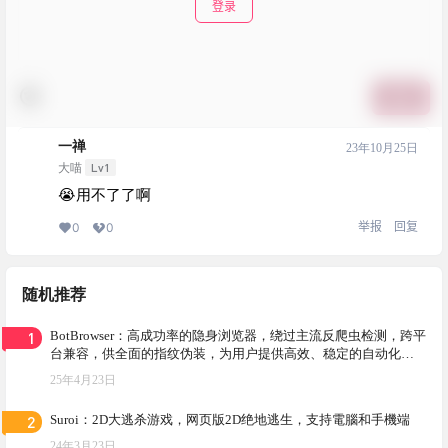
登录
提交
一禅
23年10月25日
Lv1
大喵
😭用不了了啊
举报
回复
0
0
随机推荐
1
BotBrowser：高成功率的隐身浏览器，绕过主流反爬虫检测，跨平
台兼容，供全面的指纹伪装，为用户提供高效、稳定的自动化浏
览解决方案
25年4月23日
2
Suroi：2D大逃杀游戏，网页版2D绝地逃生，支持電腦和手機端
24年3月23日