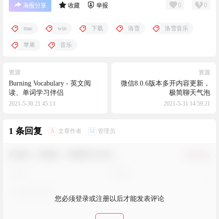
0
0
海报分享
收藏
举报
mac
win
下载
洛雪
洛雪音乐
苹果
音乐
资源
资源
Burning Vocabulary - 英文阅
微信8.0.6版本多开内容更新，
读、单词学习伴侣
极简聊天气泡
2021-5-30 21:45:13
2021-5-31 14:59:21
1 条回复
A
M
文章作者
管理员
欢迎您，新朋友，感谢参与互动！
确认修改
您必须登录或注册以后才能发表评论