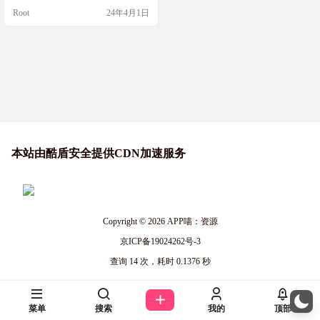
压，新版本增加了天翼云下载。 Ga
Root
24年4月1日
mebox 目前提供了 862 款游戏免费下
载，基本涵盖了大家日常所喜爱的
各种热门游戏资源。诸如幻兽帕
鲁、星空、赛博朋克2077、纪元180
0、埃尔登法…
本站由酷盾安全提供CDN加速服务
Copyright © 2026
APP喵：资源
京ICP备19024262号-3
查询 14 次，耗时 0.1376 秒
菜单
搜索
我的
顶部