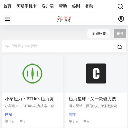
首页
阿喵手机卡
客户端
帮助
签到
赞助
全部标签
番号
小草磁力：BTHub 磁力资源
磁力星球：又一款磁力搜索
搜索网站
引擎
小草磁力，BTHub 磁力搜索，全球
磁力星球，懂你的磁力链接搜索引
最全最新最热种子磁力链接搜索，
擎。又一款磁力搜索引擎 磁力链接
网站
网站
总收录 3kw+ 磁力资源。 一个专注
可以直接复制，在线播放尝试了用
于磁力链接搜索服务的网站。网站
不了。不过磁力链接复制后在 pikpa
7.8k
0
3.4k
0
提供了高清电影、电视剧、软件、
k，迅雷，夸克等云盘 中直接转存就