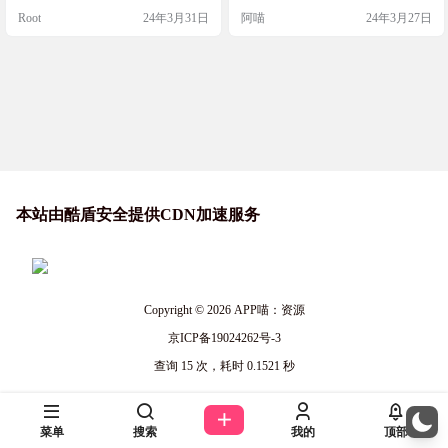
番号等多种资源的磁力链接搜索功
可以播放，其实跟在线播放差不多
Root
24年3月31日
阿喵
24年3月27日
能。 网站截图 网站地址
网站截图 网站地址
本站由酷盾安全提供CDN加速服务
Copyright © 2026
APP喵：资源
京ICP备19024262号-3
查询 15 次，耗时 0.1521 秒
菜单
搜索
我的
顶部