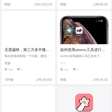
ces. 阿喵实测可用，替换完，退出任
释就是和喵喵签利用证书签名的功
阿喵
22年12月27日
阿喵
22年9月5日
意一个app后台再打开，就会变字
能一样，这个TrollStore 神器，你只
体。只支持16.1.2及之前的系统版
要满足系统条件。装上后就不再需
本。 依然…
要签名证书了，永久签名。不过Troll
Store ipa…
无需越狱，第三方多开微信
如何使用altstore工具进行自
Pro资料恢复教程
签和续签？
每次掉签就面临一个问题，微信聊
unc0ver在线越狱工具已发布了，最
天记录保存不了，怎么去完美恢复
新版unc0ver V6.0.0可支持iOS 14.0-i
资源
教程
微信的历史聊天记录到新签名的微
OS 14.3的A12-A13设备的手机在线
信内呢？ 首先必须在每次签名时，
越狱。不过这么快就发布的工具出
7.6k
0
3.6k
0
打开 「开启文件访问」，然后再进
现的问题也是很多的，很多小伙伴
行签名。 ios端签名工具，有这个选
在尝试的时候都遇到越狱失败、无
APP喵
22年3月28日
阿喵
21年3月1日
项，直接开启 win端软件「Sideloadl
限重启等等问题，严重的不仅越狱
y」，按照如下图所示勾选 备份聊天
不成功，还需要重新刷机。小编建
记录 微信掉签闪退打不开之后，立
议，在工具不稳定的情况下大家不
即打开电脑，安装好爱思助手，数
要在主力机型上进行操作。卡2，卡
据线链接手机，打开爱思助手 - 我的
9，卡5各种， 卡9的话就换签名工具
设备 - 应用游戏 - 微信（手…
吧 我们都知…