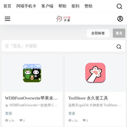
首页
阿喵手机卡
客户端
帮助
签到
赞助
全部标签
签名
WDBFontOverwrite苹果未越
TrollStore 永久签工具
狱设备替换字体
🛸 WDBFontOverwrite一款使用 CVE
这两天opa334 大神发布 TrollStore 永
-2022-46689 漏洞覆盖 iOS 上字体的
久签工具，分别为 iOS 15.0 - 15.1.1
资源
资源
概念验证应用程序 效果截图 项目简
TrollStore 免越狱版本 和 iOS 14 Troll
介： Works on iOS 16.1.2 and below (t
Store 需越狱版本，可以利用此工具
4.9k
0
6.2k
0
ested on iOS 16.1) on unjailbroken devi
实现安装永久应用。 通俗易懂的解