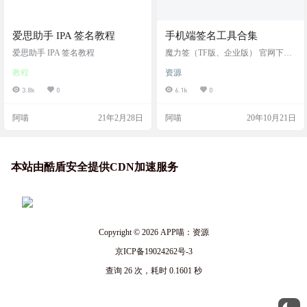
爱思助手 IPA 签名教程
手机端签名工具合集
爱思助手 IPA 签名教程
魔力签（TF版、企业版） 官网下载
地址： http://sign.iostool.pro/ 全能签
教程
资源
（企业版、定制版） 官网下载地
址： https://udid.nuosike.cn/sign/ GBo
3.8k
0
6.1k
0
x（TF版、企业版、定制版） 官网下
载地址： https://gbox.plus 山猪签
阿喵
21年2月28日
阿喵
20年10月21日
（定制版、商店版已下架） 官网下
载地址： http://www.shanzhuqian.co
m/ …
本站由酷盾安全提供CDN加速服务
Copyright © 2026
APP喵：资源
京ICP备19024262号-3
查询 26 次，耗时 0.1601 秒