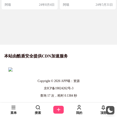
添加吸引人的背景，Color4Bg 是一
丽的径向渐变背景生成器。 网站截
阿喵
24年8月4日
阿喵
24年5月31日
个很好的选择。 网站简介 Color4Bg
图 网站特色 1.100%鼠标驱动的放射
是一个在线背景生成器，专注于创
状背景生成器。2.基于mousemove和
建酷炫、渐变、模糊和曲线等风格
mousewheel事件。3.调色板逻辑总是
的彩色抽象艺术背景。它提供了丰
将美丽和无限的渐变组合随机化。4.
富的背景样式，包括动态和循环背
用户可以在“类似终端”的窗口中可视
景，满足不同用户的需求。 截图
化输出CSS并复…
特…
本站由酷盾安全提供CDN加速服务
Copyright © 2026
APP喵：资源
京ICP备19024262号-3
查询 17 次，耗时 0.1384 秒
菜单
搜索
我的
顶部