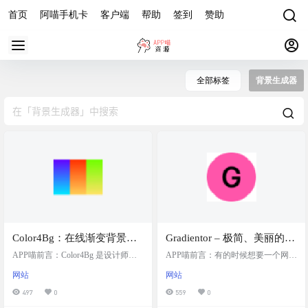
首页
阿喵手机卡
客户端
帮助
签到
赞助
全部标签
背景生成器
Color4Bg：在线渐变背景图
Gradientor – 极简、美丽的渐
片生成工具，专注于创建酷
变背景生成器
APP喵前言：Color4Bg 是设计师和
APP喵前言：有的时候想要一个网站
炫、渐变、模糊和曲线等风
创意工作者寻找独特背景资源的优
或者自己设计需要一个朴素又有点
网站
网站
选工具，无论是用于个人项目还是
特色的背景吗？今天阿喵就给大家
格的彩色抽象艺术背景
商业用途，都能提供高质量的背景
推荐一款极简的渐变背景生成器给
497
0
559
0
生成服务。如果你需要为你的设计
大家参考。 网站介绍 一款极简、美