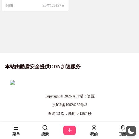
主要资源是水母——这是海龟们最
阿喵
25年12月27日
爱的美味！用你趁手的气泡枪追逐
并捕获形形色色的水母，每一种都
有独特的特性——和味道——然后
把它们放到你的小店出售。带电的
水母、变异的融合体、靠近就会自
爆的地狱水母——你收集得越多、
速度越快，就能赚到越多的…
本站由酷盾安全提供CDN加速服务
Copyright © 2026
APP喵：资源
京ICP备19024262号-3
查询 13 次，耗时 0.1367 秒
菜单
搜索
我的
顶部