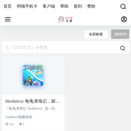
首页
阿喵手机卡
客户端
帮助
签到
赞助
全部标签
3862670
Shelldiver 龟龟潜海记，探险
升级收集，越玩越爽，steam
《龟龟潜海记 Shelldiver》是一款关
好评如潮，一杯奶茶钱=顶级
于海龟捕捉水母并在小店出售的增
windows电脑游戏
量游戏。帮助我们的主角老龟升级
游戏体验
装备，探索各类海洋生物群落，并
805
0
为当地的龟族社区做出贡献！ 你的