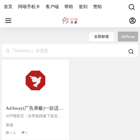
首页
阿喵手机卡
客户端
帮助
签到
赞助
全部标签
AdAway
AdAway(广告屏蔽)一款适用
于 Android 的免费开源广告
APP喵前言：自李跳跳被下架后，大
拦截器
家都在用哪款广告屏蔽软件呢？adgu
资源
ard是个不错的选择，但是要收费。
还有没有更好的选择呢？今天阿喵
3.2k
0
就给大家分享一款免费开源的广告