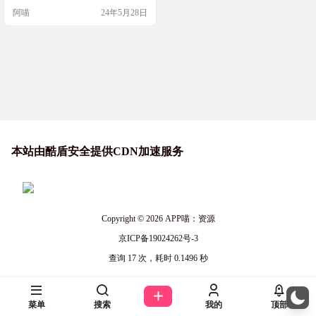
拦截器：AdAway 软件介绍 AdAway
阿喵
24年5月28日
是一款Android广告屏蔽软件，允许
您阻止来自Android应用程序的广
告，并找到所有带广告的应用。提
供两种广告屏蔽方法 基于root的广告
屏蔽 基于VPN的广告屏蔽 同时adaw
ay会从爱…
本站由酷盾安全提供CDN加速服务
Copyright © 2026
APP喵：资源
京ICP备19024262号-3
查询 17 次，耗时 0.1496 秒
菜单
搜索
我的
顶部