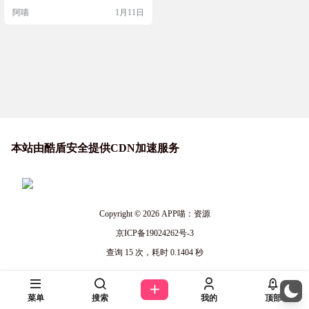
印位置，也支持手动处理，另外对
阿喵
1月11日
于白色背景高对比度和水印颜色区
别不大的需要手动处理。 完全本地
模型进行处理，无上传服务器的步
骤，无隐私安全隐患。支持JPG、P
NG、JPEG、WEBP等格式的图片，
目前没有图片大小限制…
本站由酷盾安全提供CDN加速服务
Copyright © 2026
APP喵：资源
京ICP备19024262号-3
查询 15 次，耗时 0.1404 秒
菜单
搜索
我的
顶部