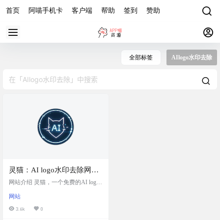
首页
阿喵手机卡
客户端
帮助
签到
赞助
全部标签
AIlogo水印去除
灵猫：AI logo水印去除网
站，支持Gemini（Nano
网站介绍 灵猫，一个免费的AI logo
Banana）、豆包、可灵、即
水印去除网站，目前支持去除图片
网站
中”AI生成“三个字的水印。支持的平
梦等平台
台包括：Gemini（Nano Banana）、
3.6k
0
豆包、可灵、即梦。AI智能识别水