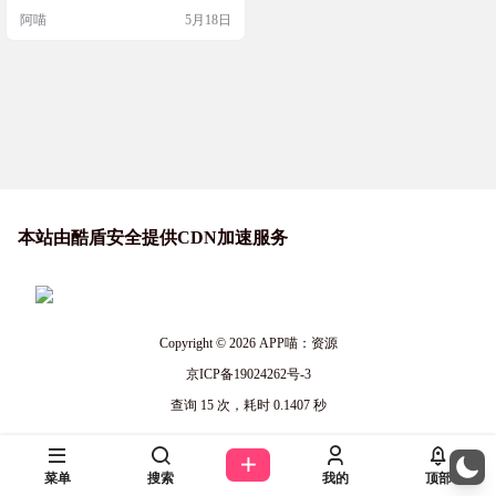
到了进一步的改进。 BandiView 相较
阿喵
5月18日
于Windows 自带的图片查看器，在
多个方面进行了升级和拓展。它不
仅支持常见的图片格式，如 JPG、P
NG，还支持新兴的 HEIC、WebP、
AVIF…
本站由酷盾安全提供CDN加速服务
Copyright © 2026
APP喵：资源
京ICP备19024262号-3
查询 15 次，耗时 0.1407 秒
菜单
搜索
我的
顶部