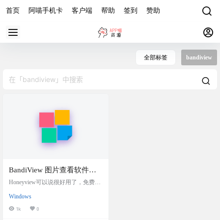
首页
阿喵手机卡
客户端
帮助
签到
赞助
全部标签
bandiview
BandiView 图片查看软件
v7.26专业绿色版，
Honeyview可以说很好用了，免费，
Honeyview 的更新替代
但是不在更新了，后续又推出了Ban
Windows
diView(收费) 软件介绍 BandiView 是
Honeyview 的后续图像查看器，它继
1k
0
承了其前身的所有酷炫功能，并得