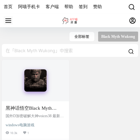
首页
阿喵手机卡
客户端
帮助
签到
赞助
全部标签
Black Myth Wukong
黑神话悟空Black Myth
Wukong voices38 +
国外D加密破解大神voices38 最新放
CrackFix，免虚拟机，免
出的Black Myth Wukong CrackFix文
windows电脑游戏
件，28号做的crack版本有bug，作者
Steam版，黑神话：悟空
还专门道歉，并做了更新补丁 阿喵
10.3k
1
v1.0.21.23831 豪华中文版 全
实际测试了下，完全没问题，先去