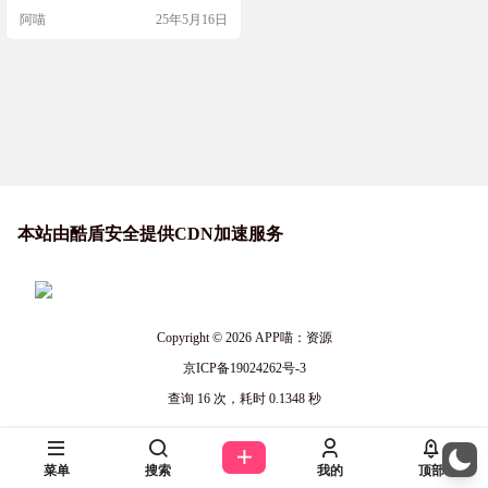
已成为新一波艺术自由的代名词。
阿喵
25年5月16日
网站介绍 Brat生成器是一个免费的在
线工具，可以让你创建类似于 Charli
XCX 专辑《Brat》封面的自定义图
片,现在支持绿色、蓝色、橙色、白
色背景色和黑、白、灰字体颜色，
同时支持字…
本站由酷盾安全提供CDN加速服务
Copyright © 2026
APP喵：资源
京ICP备19024262号-3
查询 16 次，耗时 0.1348 秒
菜单
搜索
我的
顶部