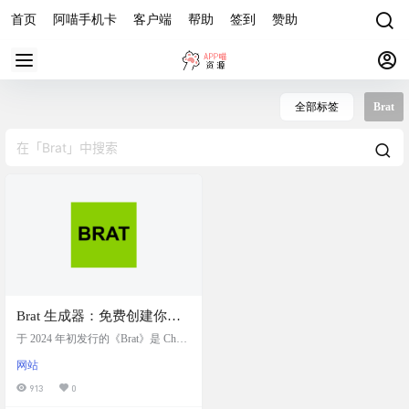
首页
阿喵手机卡
客户端
帮助
签到
赞助
全部标签
Brat
Brat 生成器：免费创建你的
Brat 风格专辑封面，加入Brat
于 2024 年初发行的《Brat》是 Charli
风格潮流
XCX 的第六张录音室专辑，专辑标
网站
志性的绿色封面，最初是一个大胆
的艺术选择，现在演变成创意反叛
913
0
和自我表达的象征。独特的绿色调