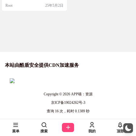
ezilla 都能轻松搞定。它支持多种文
Root
25年5月2日
件系统，像 ext2、ext3、ext4、xfs、
ntfs、fat32、hfs+ 等等，都能完美兼
容。而且它不仅能将整个硬盘或特
定分区完整复制，还能把系统状态
保存为映像文件，万一系统出问…
本站由酷盾安全提供CDN加速服务
Copyright © 2026
APP喵：资源
京ICP备19024262号-3
查询 16 次，耗时 0.1389 秒
菜单
搜索
我的
顶部