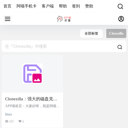
首页
阿喵手机卡
客户端
帮助
签到
赞助
全部标签
Clonezilla
Clonezilla：强大的磁盘克隆
和备份工具，支持多种文件
APP喵前言：大家好呀，我是阿喵！
系统
今天要给大家介绍一款超强大的磁
linux
盘克隆和备份工具 ——Clonezilla。
这款工具真的是太实用了，无论是
377
0
系统部署、裸机备份还是恢复，Clon