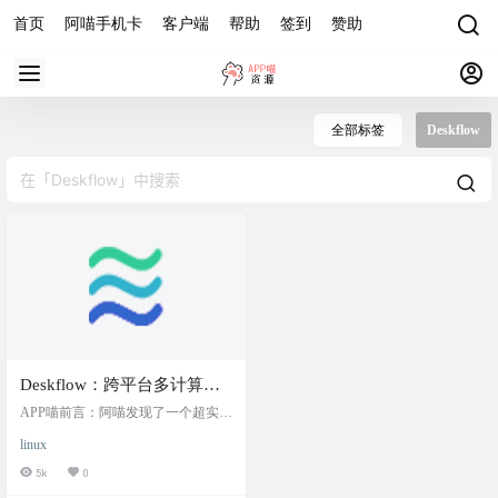
首页
阿喵手机卡
客户端
帮助
签到
赞助
全部标签
Deskflow
Deskflow：跨平台多计算机
共享鼠标和键盘，可让您在
APP喵前言：阿喵发现了一个超实用
Windows、macOS 和 Linux
的工具——Deskflow，它能帮你在多
linux
台电脑上共享一个鼠标和键盘。无
上的多台计算机之间共享一
论是Windows、macOS还是Linux系
5k
0
套鼠标和键盘
统，Deskflow都能无缝连接，让你在