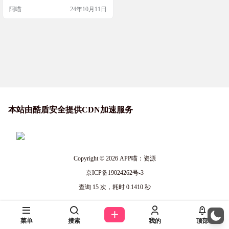
一个设备上控制多个屏幕，提高工
阿喵
24年10月11日
作效率。 软件简介 Deskflow是一个
免费且开源的应用程序，允许用户
在Windows、macOS和Linux平台上
的多台计算机之间共享鼠标和键
盘，实现无缝操作和工作效率的提
升。…
本站由酷盾安全提供CDN加速服务
Copyright © 2026
APP喵：资源
京ICP备19024262号-3
查询 15 次，耗时 0.1410 秒
菜单
搜索
我的
顶部