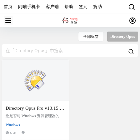
首页
阿喵手机卡
客户端
帮助
签到
赞助
全部标签
Directory Opus
Directory Opus Pro v13.15.3
Beta+注册机，功能强大的文
您是否对 Windows 资源管理器的限
件管理工具，可替代
制感到沮丧？Directory Opus 是 Expl
Windows
orer 的完全替代品，其功能比当今任
Windows 资源管理器，2025
何其他文件管理器都要多得多。 软
5.9k
0
最新版
件介绍 Directory Opus拥有和Window