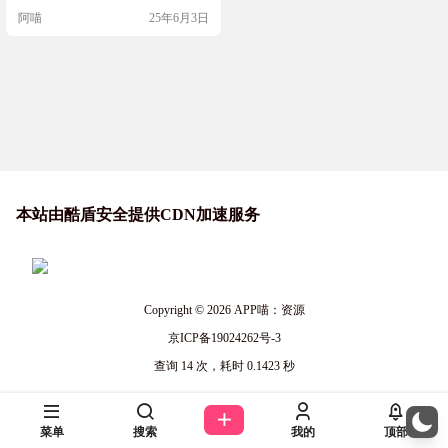
s资源管理器类似的界面，支持：复
阿喵
25年6月3日
制、移动、删除、更名、查找、搜
索、浏览、压缩、解压缩、分割、
合并、直接发送邮件、压缩后发送
邮件、打印、创建快捷方式等常用
文件操作功能，管理文件更加轻
松…
本站由酷盾安全提供CDN加速服务
Copyright © 2026
APP喵：资源
京ICP备19024262号-3
查询 14 次，耗时 0.1423 秒
菜单
搜索
我的
顶部