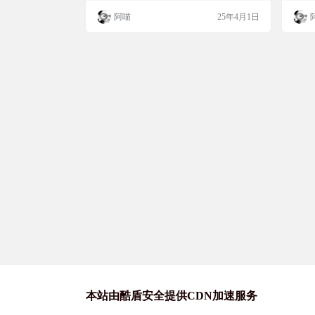
器，快速设置管理你电脑的DNS服务器，选
阿喵
25年4月1日
择最佳网络DNS 软件截图 软件特色 现代化
WinUI3界面 基于微软原生WinUI3框架开
发，完美适配Windows 11 Fluent Design设计
语言、亚克力模糊效果，操作流畅如系统原
生应…
本站由酷盾安全提供CDN加速服务