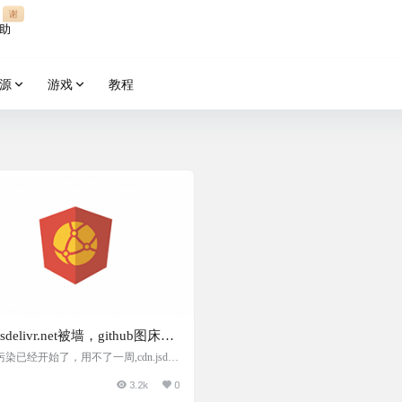
谢
助
源
游戏
教程
.jsdelivr.net被墙，github图床替
决方案
污染已经开始了，用不了一周,cdn.jsdeli
net就会全国沦陷
3.2k
0