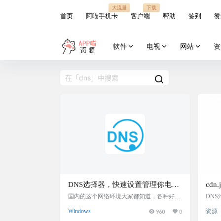
大流量
下载
首页
阿喵手机卡
客户端
帮助
签到
赞
软件
电视
网站
资
DNS选择器，快速设置管理你电脑
cdn
的DNS服务器，选择最佳网络DNS
换解
国内的这个网络环境大家都知道，各种好用
DNS
的DNS基本都被干烂了，各种拦截，污染。
vr.
Windows
960
0
资源
有时候部分网站都无法访问，今天给大家分
享一个来自吾爱的windows神器：DNS选择