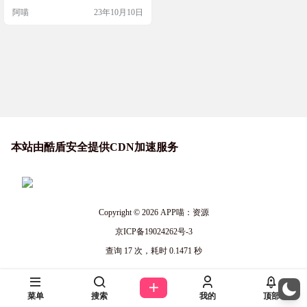
il - 10 分钟一次性电子邮件 让垃圾邮
阿喵
23年10月10日
件远离您的邮箱，保持安全 - 只需使
用一个 10 分钟一次性电子邮件地
址！使用 10minemail 保护您的个人
电子邮件地址免受垃圾邮件、机器
人和网络钓鱼的影响 网站截图 网站
地址 h…
本站由酷盾安全提供CDN加速服务
Copyright © 2026
APP喵：资源
京ICP备19024262号-3
查询 17 次，耗时 0.1471 秒
菜单
搜索
我的
顶部