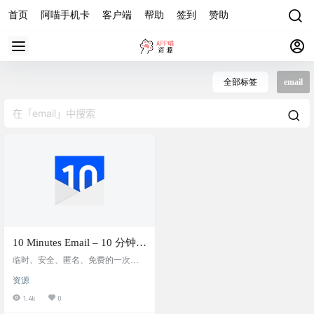
首页
阿喵手机卡
客户端
帮助
签到
赞助
全部标签
email
10 Minutes Email – 10 分钟一
次性电子邮件，临时邮箱网
临时、安全、匿名、免费的一次性
站
电子邮件地址，不需要密码，在这
资源
个临时页面接受信息 使用场景：需
要注册但是又不想用自己邮箱，可
1.4k
0
以使用临时邮箱服务 10 Minutes Ema