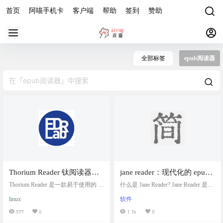
首页
阿喵手机卡
客户端
帮助
签到
赞助
全部标签
epub阅读器
Thorium Reader 钛阅读器，
jane reader：现代化的 epub
免费开源跨平台桌面电子书
阅读器， 沉浸式的阅读体
Thorium Reader 是一款易于使用的 E
什么是 Jane Reader? Jane Reader 是一
阅读器
PUB，PDF 电子书阅读器，适用于
验。
个现代化且简洁的 epub 阅读器。经
linux
软件
Windows 10及以上系统、MacOS 和
过我们的精心设计，Jane Reader 具
Linux。从目录或 OPDS 订阅源导入
有令人赏心悦目的阅读体验，能使
577
0
1.1k
0
电子书后，您可以在任何屏幕尺寸
您更好地专注于阅读当中📚. 支持 M