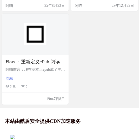
下阅读、自定义布局设置、通过目
acOS 和 Windows 系统。 欢迎下载
阿喵
25年8月22日
阿喵
23年12月22日
录或页面列表导航、设置书签……
并使用 Jane Reader. Jane Reader 处于
我们非常重视确保使用 NVDA、JA
测试阶段，某些功能尚不支持，且
WS 或 Narrator 的视障人士也能轻松
可能包含一些 bugs. 软件截图 软件特
使用该应用程序。 免费应用程序。
色 书库 …
无广告。无隐私安全…
Flow ：重新定义ePub 阅读
器，开源可部署在线epub阅
阿喵前言：现在基本上epub成了主流
读器
电子书格式，不知道大家用什么软
网站
件来阅读epub电子书呢？今天阿喵给
大家分享一个在线epub阅读器：免
3.3k
0
费。开源。基于浏览器。ePub Reade
r. Redefined. Flow重新定义ePub 阅读
19年7月8日
器 ,美观方便，免费开源 截图演示
工具特点 书内搜索 图片预览 自定义
排版 高亮、笔记 主题 通过链接分
享、下载书籍 数据导出 云端存储 渐
进式网页应用 Flow…
本站由酷盾安全提供CDN加速服务